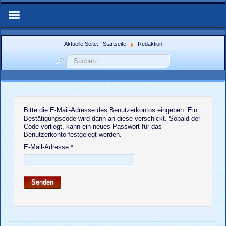
Start
Aktuelle Seite:
Startseite
Redaktion
Suchen
Über Uns
...
IFMN-Forum
Zuchtberichte
Bitte die E-Mail-Adresse des Benutzerkontos eingeben. Ein
Bestätigungscode wird dann an diese verschickt. Sobald der
Code vorliegt, kann ein neues Passwort für das
Weitere Berichte
Benutzerkonto festgelegt werden.
E-Mail-Adresse
*
Bildergalerie
Senden
Weblinks
Nachzuchtenregister.de