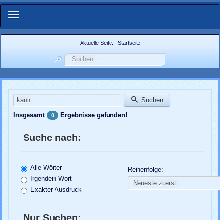
Start
Aktuelle Seite:
Startseite
Suchen
Über Uns
...
IFMN-Forum
Suchwörter:
Suchen
Zuchtberichte
Insgesamt
Ergebnisse gefunden!
0
Weitere Berichte
Suche nach:
Bildergalerie
Alle Wörter
Reihenfolge:
Weblinks
Irgendein Wort
Exakter Ausdruck
Nachzuchtenregister.de
Nur Suchen: