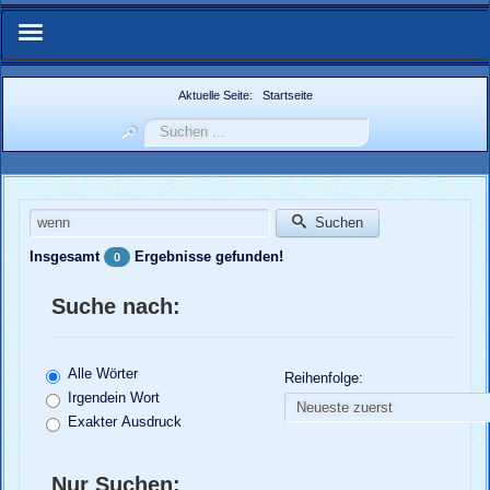
Start
Aktuelle Seite:
Startseite
Suchen
Über Uns
...
IFMN-Forum
Suchwörter:
Suchen
Zuchtberichte
Insgesamt
Ergebnisse gefunden!
0
Weitere Berichte
Suche nach:
Bildergalerie
Alle Wörter
Reihenfolge:
Weblinks
Irgendein Wort
Exakter Ausdruck
Nachzuchtenregister.de
Nur Suchen: