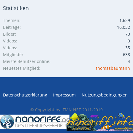
Statistiken
Themen
1.629
Beiträge
16.032
Bilder
70
Videos
0
Videos
35
Mitglieder
638
Meiste Benutzer online
4
Neuestes Mitglied
thomasbaumann
Datenschutzerklärung
Impressum
Nutzungsbedingungen
© Copyright by IFMN.NET 2011-2019