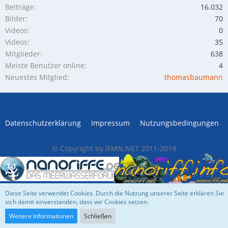
Beiträge
16.032
Bilder
70
Videos
0
Videos
35
Mitglieder
638
Meiste Benutzer online
4
Neuestes Mitglied
thomasbaumann
Datenschutzerklärung
Impressum
Nutzungsbedingungen
© Copyright by IFMN.NET 2011-2019
Diese Seite verwendet Cookies. Durch die Nutzung unserer Seite erklären Sie
Community-Software:
WoltLab Suite™
sich damit einverstanden, dass wir Cookies setzen.
Weitere Informationen
Schließen