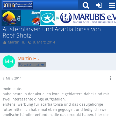
Zooplankton
Austernlarven und Acartia tonsa von
Reef Shotz
Martin Hi.
8. März 2014
Martin Hi.
Fortgeschrittener
8. März 2014
moin leute,
habe heute in der aktuellen koralle geblättert. dabei sind mir
zwei interessante dinge aufgefallen.
erstens: werbung für acartia tonsa und das dazugehörige
futtermittel. ich habe mal eben gegoogelt und lediglich zwei
englische händler gefunden, die das produkt haben. hier das