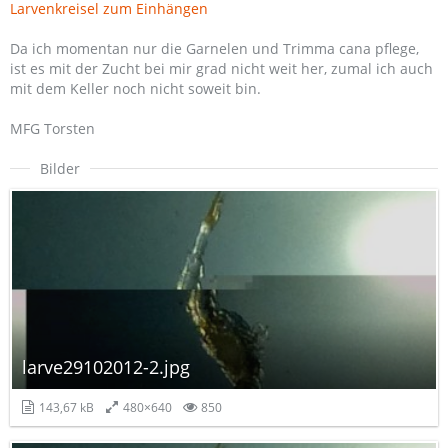
Larvenkreisel zum Einhängen
Da ich momentan nur die Garnelen und Trimma cana pflege,
ist es mit der Zucht bei mir grad nicht weit her, zumal ich auch
mit dem Keller noch nicht soweit bin.
MFG Torsten
Bilder
larve29102012-2.jpg
143,67 kB
480×640
850