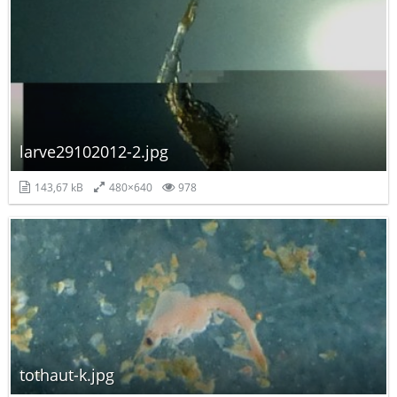
larve29102012-2.jpg
143,67 kB
480×640
978
tothaut-k.jpg