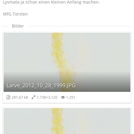
Lysmata ja schon einen kleinen Anfang machen.
MfG Torsten
Bilder
Larve_2012_10_28_1999.JPG
281,67 kB
1.738×3.120
1.291