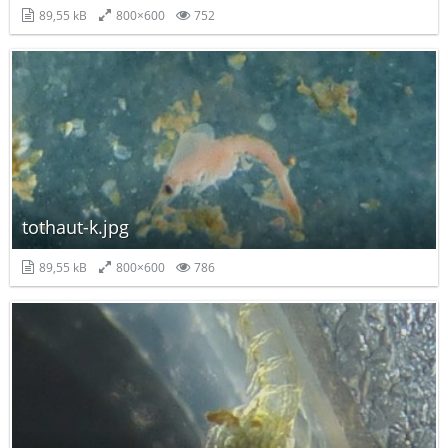
89,55 kB
800×600
752
tothaut-k.jpg
89,55 kB
800×600
786