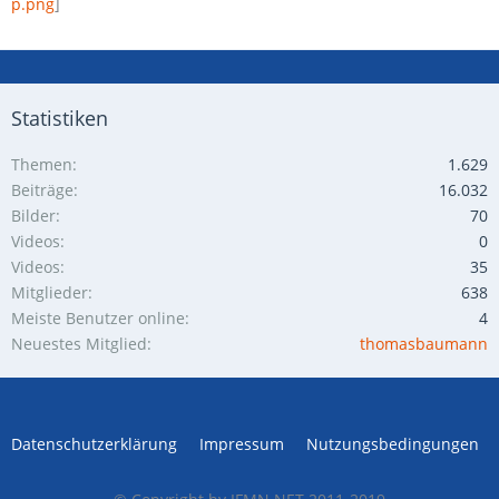
p.png
]
Statistiken
Themen
1.629
Beiträge
16.032
Bilder
70
Videos
0
Videos
35
Mitglieder
638
Meiste Benutzer online
4
Neuestes Mitglied
thomasbaumann
Datenschutzerklärung
Impressum
Nutzungsbedingungen