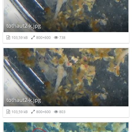
tothaut2-k.jpg
103,59 kB
800×600
738
tothaut2-k.jpg
103,59 kB
800×600
803