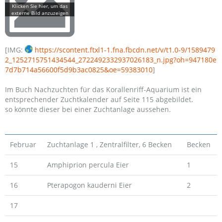
[IMG:
https://scontent.ftxl1-1.fna.fbcdn.net/v/t1.0-9/1589479
2_1252715751434544_2722492332937026183_n.jpg?oh=947180e
7d7b714a56600f5d9b3ac0825&oe=59383010
]
Im Buch Nachzuchten für das Korallenriff-Aquarium ist ein
entsprechender Zuchtkalender auf Seite 115 abgebildet.
so könnte dieser bei einer Zuchtanlage aussehen.
Februar
Zuchtanlage 1 , Zentralfilter, 6 Becken
Becken
15
Amphiprion percula Eier
1
16
Pterapogon kauderni Eier
2
17