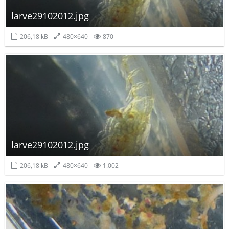
larve29102012.jpg
206,18 kB
480×640
870
larve29102012.jpg
206,18 kB
480×640
1.002