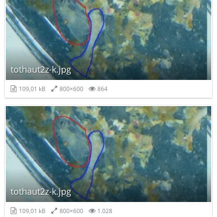
tothaut2z-k.jpg
109,01 kB
800×600
864
tothaut2z-k.jpg
109,01 kB
800×600
1.028