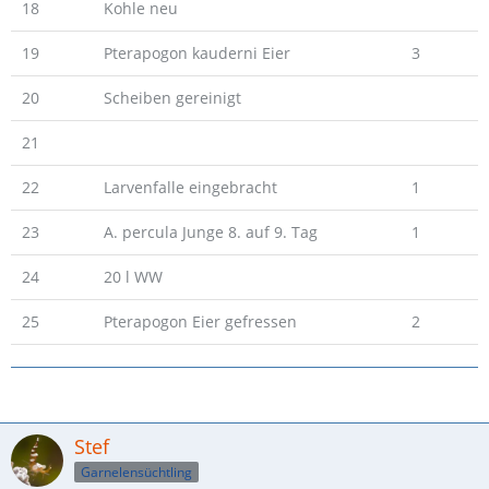
18
Kohle neu
19
Pterapogon kauderni Eier
3
20
Scheiben gereinigt
21
22
Larvenfalle eingebracht
1
23
A. percula Junge 8. auf 9. Tag
1
24
20 l WW
25
Pterapogon Eier gefressen
2
Stef
Garnelensüchtling