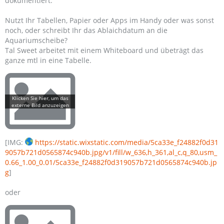
dokumentiert.
Nutzt Ihr Tabellen, Papier oder Apps im Handy oder was sonst
noch, oder schreibt Ihr das Ablaichdatum an die
Aquariumscheibe?
Tal Sweet arbeitet mit einem Whiteboard und übeträgt das
ganze mtl in eine Tabelle.
[IMG:
https://static.wixstatic.com/media/5ca33e_f24882f0d31
9057b721d0565874c940b.jpg/v1/fill/w_636,h_361,al_c,q_80,usm_
0.66_1.00_0.01/5ca33e_f24882f0d319057b721d0565874c940b.jp
g
]
oder