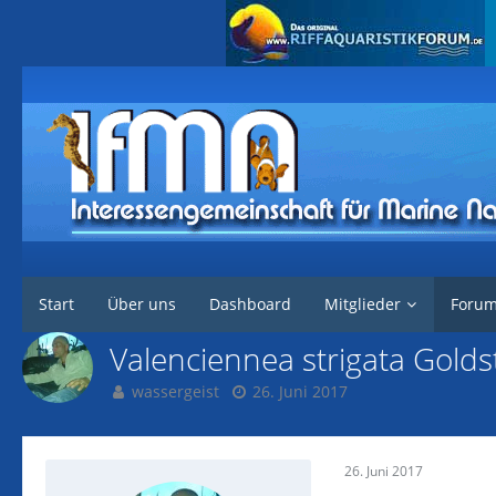
Interessengemeinschaft für marine Nachzuchten
Forum
Marine Tier
Start
Über uns
Dashboard
Mitglieder
Foru
Valenciennea strigata Golds
wassergeist
26. Juni 2017
26. Juni 2017