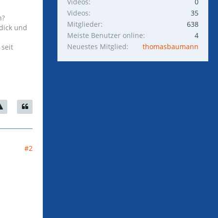
Videos
0
Videos
35
n?
Mitglieder
638
dick und
Meiste Benutzer online
4
Neuestes Mitglied
thomasbaumann
seit
#2