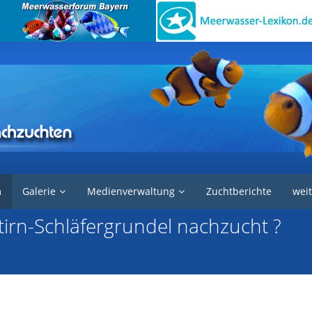
e in der Aquaristik
Fische
m
Galerie
Medienverwaltung
Zuchtberichte
weit
tirn-Schläfergrundel nachzucht ?