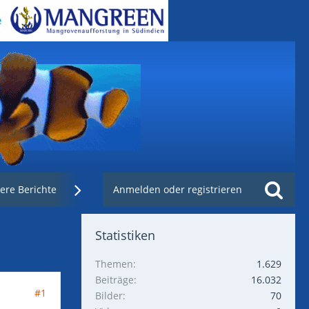
ere Berichte
Weblinks
Anmelden oder registrieren
Nachzuchtenregister.de
Statistiken
Themen
1.629
Beiträge
16.032
#1
Bilder
70