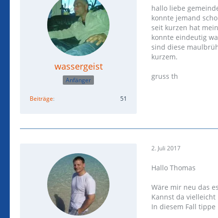
hallo liebe gemeind
konnte jemand scho
seit kurzen hat mei
konnte eindeutig wa
sind diese maulbrüh
kurzem.
wassergeist
gruss th
Anfänger
Beiträge
51
2. Juli 2017
Hallo Thomas
Wäre mir neu das es
Kannst da vielleich
In diesem Fall tippe