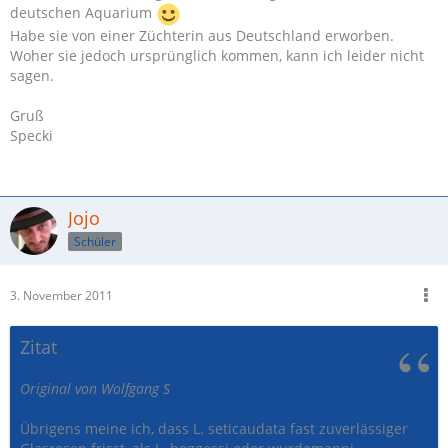
deutschen Aquarium
Habe sie von einer Züchterin aus Deutschland erworben.
Woher sie jedoch ursprünglich kommen, kann ich leider nicht
sagen.
Gruß
Specki
Jojo
Schüler
3. November 2011
Zitat
Original von Wolfgang S
Übrigens meine ich, dass L. seticaudata fast zuverlässiger