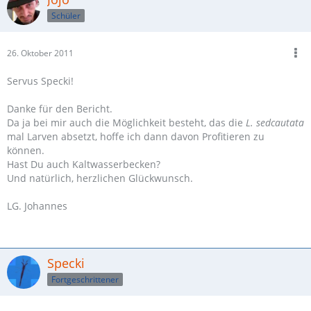
.
Schüler
.
.
Tag 15, zweiter Versuch, noch etwa 15 Larven am leben.
26. Oktober 2011
.
.
Servus Specki!
.
So, wollte nur kurz anmerken, dass die Zucht geklückt ist !!
Danke für den Bericht.
Habe heute schon 3 umgewandelte Garnelen im Aquarium
Da ja bei mir auch die Möglichkeit besteht, das die
L. sedcautata
entdeckt!
mal Larven absetzt, hoffe ich dann davon Profitieren zu
können.
Hast Du auch Kaltwasserbecken?
Und natürlich, herzlichen Glückwunsch.
LG. Johannes
Specki
Fortgeschrittener