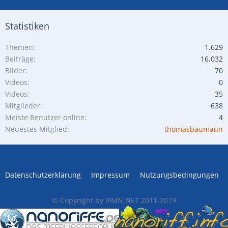
Statistiken
Themen
1.629
Beiträge
16.032
Bilder
70
Videos
0
Videos
35
Mitglieder
638
Meiste Benutzer online
4
Neuestes Mitglied
thomasbaumann
Datenschutzerklärung
Impressum
Nutzungsbedingungen
© Copyright by IFMN.NET 2011-2019