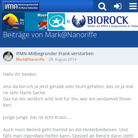
Forum
Beiträge von Mark@Nanoriffe
IFMN-Mitbegründer Frank verstorben
Mark@Nanoriffe
29. August 2014
Hallo Ihr beiden,
also da bin ich ja jetzt gerade vom Stuhl gefallen, das ist ja mal
ne sehr Harte Sache.
Das tut mir wirklich echt leid für Ihn, war ein verdammt feiner
Kerl.
Junge junge, das ist echt Krass.....
Auch mein Beileid geht hiermit an die Hinterbliebenen. Und
falls man irgendwie helfen kann, Speziell an Rene'e dann steht