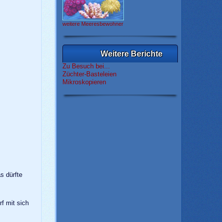
weitere Meeresbewohner
Weitere Berichte
Zu Besuch bei...
Züchter-Basteleien
Mikroskopieren
s dürfte
f mit sich