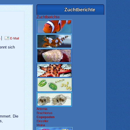
Zuchtberichte
Zuchtberichte
n
E-Mail
ennt sich
Artemia
Brachionus
ammert. Die
Copepoden
s,
Einzeller
Moina