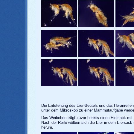
Die Entstehung des Eier-Beutels und das Heranreifen
unter dem Mikroskop zu einer Mammutaufgabe werde
Das Weibchen trägt zuvor bereits einen Eiersack mit z
Nach der Reife wölben sich die Eier in dem Eiersack
herum.