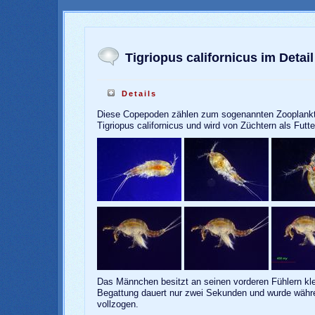
Tigriopus californicus im Detail
Details
Diese Copepoden zählen zum sogenannten Zooplankton 
Tigriopus californicus und wird von Züchtern als Fut
Das Männchen besitzt an seinen vorderen Fühlern kle
Begattung dauert nur zwei Sekunden und wurde währen
vollzogen.