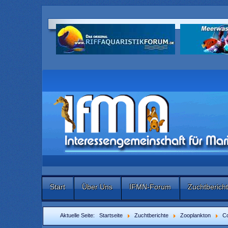
Start
Über Uns
IFMN-Forum
Zuchtberich
Aktuelle Seite:
Startseite
Zuchtberichte
Zooplankton
C