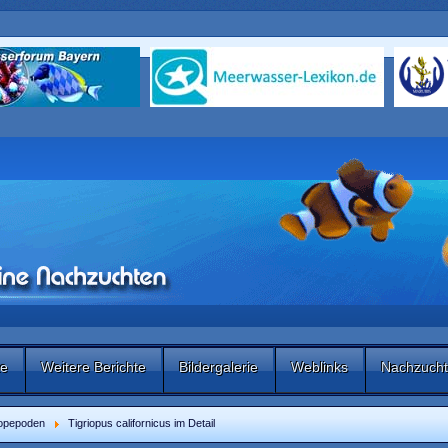
te
Weitere Berichte
Bildergalerie
Weblinks
Nachzucht
opepoden
Tigriopus californicus im Detail