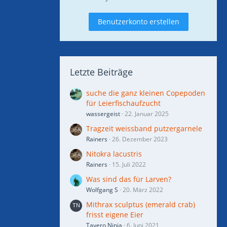
Benutzerkonto erstellen
Letzte Beiträge
suche die ganz kleinen Copepoden
für Leierfischaufzucht
wassergeist
22. Januar 2025
Tragzeit weissband putzergarnele
Rainers
26. Dezember 2023
Nitokra lacustris
Rainers
15. Juli 2022
Was sind das für Larven?
Wolfgang S
20. März 2022
Mithrax sculptus (emerald crab)
frisst eigene Eier
Tavero Ninja
6. Juni 2021