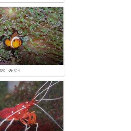
G
480
814