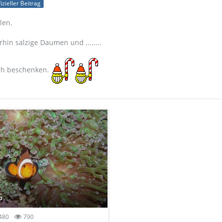
izieller Beitrag
len.
rhin salzige Daumen und ........
ich beschenken.
G
480
790