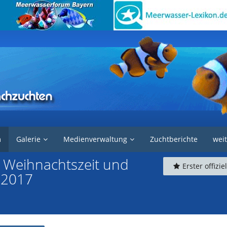
e IfMN
m
Galerie
Medienverwaltung
Zuchtberichte
weit
e Weihnachtszeit und
Erster offizie
r 2017