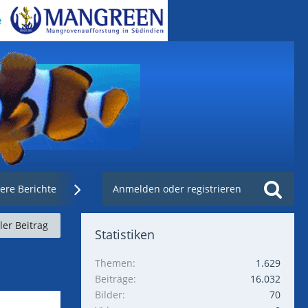
ere Berichte
Weblinks
Anmelden oder registrieren
Nachzuchtenregister.de
ller Beitrag
Statistiken
Themen
1.629
Beiträge
16.032
Bilder
70