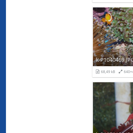
k-P1040469.JP
68,49 kB
640×