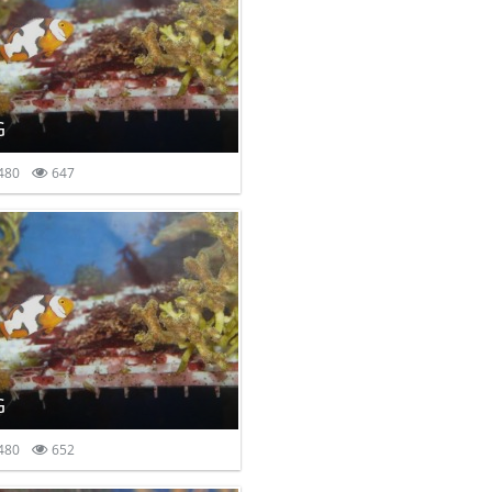
G
480
647
G
480
652