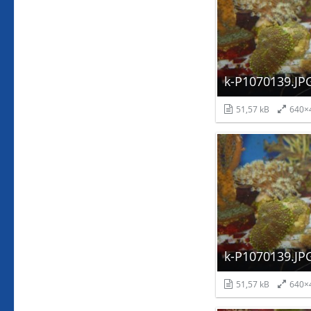
k-P1070139.JP
51,57 kB
640×
k-P1070139.JP
51,57 kB
640×