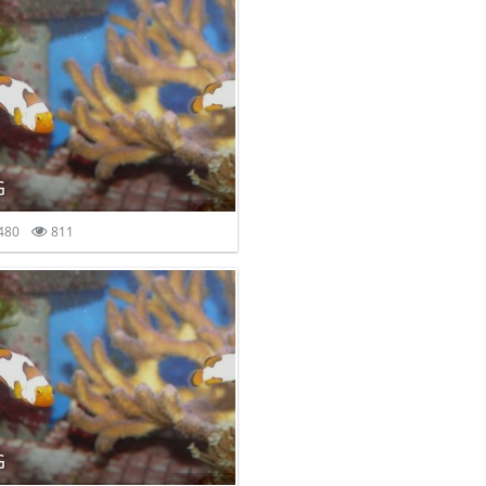
G
480
811
G