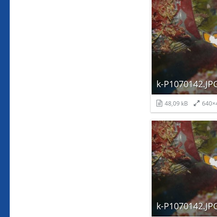
k-P1070142.JP
48,09 kB
640×
k-P1070142.JP