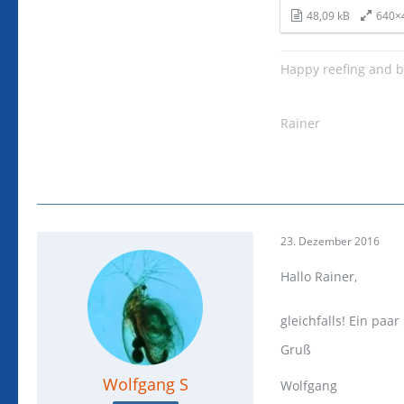
48,09 kB
640×
Happy reefing and 
Rainer
23. Dezember 2016
Hallo Rainer,
gleichfalls! Ein pa
Gruß
Wolfgang S
Wolfgang