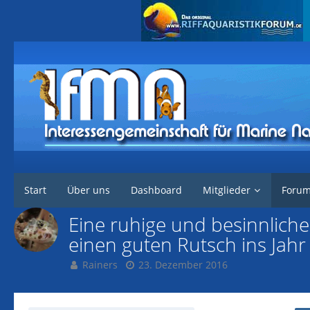
Interessengemeinschaft für marine Nachzuchten
Forum
Rund um di
Start
Über uns
Dashboard
Mitglieder
Foru
Eine ruhige und besinnlich
einen guten Rutsch ins Jah
Rainers
23. Dezember 2016