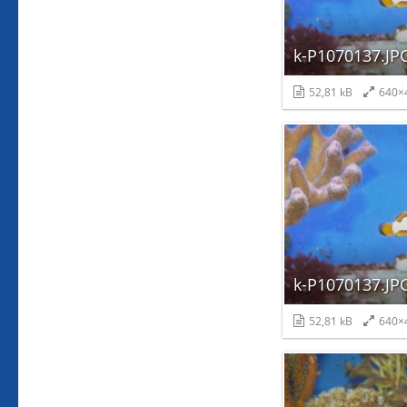
k-P1070137.JP
52,81 kB
640×
k-P1070137.JP
52,81 kB
640×