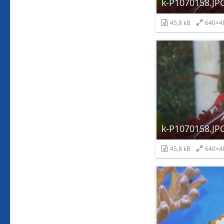
k-P1070158.JP
45,8 kB
640×4
k-P1070158.JP
45,8 kB
640×4