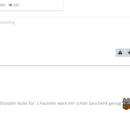
480
887
breeding
ar Stunden Ruhe für´s Faulsein wäre mir schon Geschenk genug