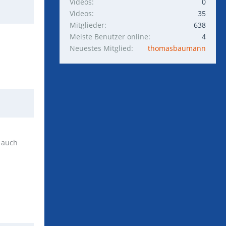
Videos
0
Videos
35
Mitglieder
638
Meiste Benutzer online
4
Neuestes Mitglied
thomasbaumann
h auch