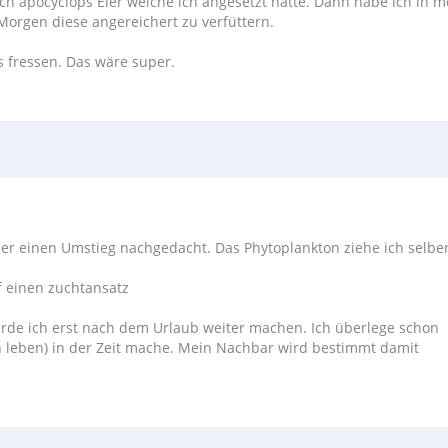
ch apocyclops Eier welche ich angesetzt hatte. Dann habe ich in
me
Morgen diese angereichert
zu verfüttern.
s fressen. Das wäre super.
ber einen Umstieg nachgedacht. Das Phytoplankton ziehe ich selbe
f einen zuchtansatz
werde ich erst nach dem Urlaub weiter machen. Ich überlege schon
ch leben) in der Zeit mache. Mein Nachbar wird bestimmt damit