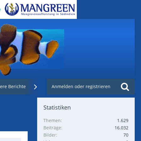
ere Berichte
Weblinks
Anmelden oder registrieren
Nachzuchtenregister.de
Statistiken
Themen
1.629
Beiträge
16.032
Bilder
70