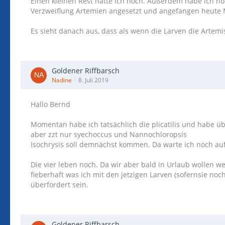
Einen kleinen Rest hatte ich noch. Außerdem habe ich no
Verzweiflung Artemien angesetzt und angefangen heute 
Es sieht danach aus, dass als wenn die Larven die Artemi
Goldener Riffbarsch
Nadine
8. Juli 2019
Hallo Bernd
Momentan habe ich tatsächlich die plicatilis und habe ü
aber zzt nur syechoccus und Nannochloropsis
Isochrysis soll demnächst kommen. Da warte ich noch au
Die vier leben noch. Da wir aber bald in Urlaub wollen 
fieberhaft was ich mit den jetzigen Larven (sofernsie no
überfordert sein.
Goldener Riffbarsch