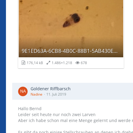
9E1ED63A-6CB8-4B0C-88B1-5AB430E3B2A0.jpeg
176,14 kB
1.486×1.218
678
Goldener Riffbarsch
Nadine
11. Juli 2019
Hallo Bernd
Leider seit heute nur noch zwei Larven
Aber ich habe schon mal eine Menge gelernt und werde 
Es gibt da noch einige Stellschrauben an denen ich dreh