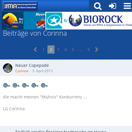
Forum
Beiträge von Corinna
1
2
3
4
5
…
9
Neuer Copepode
Corinna
3. April 2013
die macht meinen "Mühsis" Konkurrenz ...
LG Corinna
Endlich wieder flossiger Nachwuchs im Hause