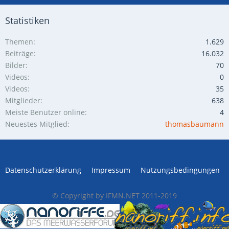
Statistiken
Themen
1.629
Beiträge
16.032
Bilder
70
Videos
0
Videos
35
Mitglieder
638
Meiste Benutzer online
4
Neuestes Mitglied
thomasbaumann
Datenschutzerklärung
Impressum
Nutzungsbedingungen
© Copyright by IFMN.NET 2011-2019