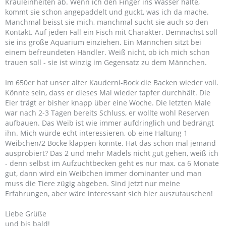
Krauleinheiten ab. Wenn ich den Finger ins Wasser halte,
kommt sie schon angepaddelt und guckt, was ich da mache.
Manchmal beisst sie mich, manchmal sucht sie auch so den
Kontakt. Auf jeden Fall ein Fisch mit Charakter. Demnächst soll
sie ins große Aquarium einziehen. Ein Männchen sitzt bei
einem befreundeten Händler. Weiß nicht, ob ich mich schon
trauen soll - sie ist winzig im Gegensatz zu dem Männchen.
Im 650er hat unser alter Kauderni-Bock die Backen wieder voll.
Könnte sein, dass er dieses Mal wieder tapfer durchhält. Die
Eier trägt er bisher knapp über eine Woche. Die letzten Male
war nach 2-3 Tagen bereits Schluss, er wollte wohl Reserven
aufbauen. Das Weib ist wie immer aufdringlich und bedrängt
ihn. Mich würde echt interessieren, ob eine Haltung 1
Weibchen/2 Böcke klappen könnte. Hat das schon mal jemand
ausprobiert? Das 2 und mehr Mädels nicht gut gehen, weiß ich
- denn selbst im Aufzuchtbecken geht es nur max. ca 6 Monate
gut, dann wird ein Weibchen immer dominanter und man
muss die Tiere zügig abgeben. Sind jetzt nur meine
Erfahrungen, aber wäre interessant sich hier auszutauschen!
Liebe Grüße
und bis bald!