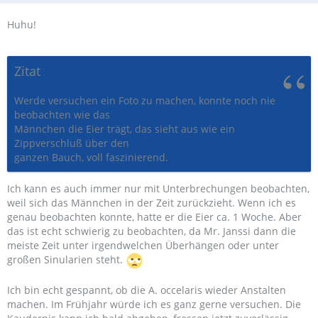
Huhu!
Zitat
Werde versuchen ein Foto zu machen, konnte noch nie
beobachten wie das
Männchen die Eier trägt, das sieht aus wie ein
Zippverschluß über den
ganzen Bauch, voll faszinierend.
Ich kann es auch immer nur mit Unterbrechungen beobachten,
weil sich das Männchen in der Zeit zurückzieht. Wenn ich es
genau beobachten konnte, hatte er die Eier ca. 1 Woche. Aber
das ist echt schwierig zu beobachten, da Mr. Janssi dann die
meiste Zeit unter irgendwelchen Überhängen oder unter
großen Sinularien steht.
Ich bin echt gespannt, ob die A. occelaris wieder Anstalten
machen. Im Frühjahr würde ich es ganz gerne versuchen. Die