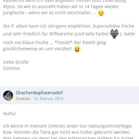
Kaudernis kann ich bald abgeben, fressen jetzt zuverlässig
Mysis. So wie es aussieht haben wir in 14 Tagen wieder
Jungfische - wenn wir es nicht verschlafen ...
Die P. alleni kann ich übrigens empfehlen. Superschöne Fische
und sehr friedlich für Riffbarsche (und tolle Farbe!
). Hatte
noch nie blaue Fische ... *hüstel* Der Paletti ging
glücklicherweise an uns vorüber!
Liebe Grüße
Corinna
Drachenkopfseenadel!
Corinna
12. Februar 2013
Huhu!
Ich kenne in meinem Umkreis leider nur Haltungsmisserfolge,
bzw. konnten die Tiere gar nicht ans Futter gebracht werden.
Was nehmen sie denn bei den erfolgreichen Haltern für Futter