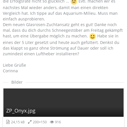
die Erfolgsrate nicht so glücklich ...
Evtl. machen wir es
nächstes Mal wieder anders, damit man einen direkten
Vergleich hat. Ich tippe auf das Aquarium-Milieu. Muss man
einfach ausprobieren.
Dem neuen Glasrosen-Zuchtansatz geht es gut! Danke noch
mal, dass du dich durchs Schneegestöber am Freitag gekämpft
hast, um eine Übergabe möglich zu machen.
Habe sie in
eines der 5 Liter gesetzt und heute auch gefüttert. Denkst du
das klappt so ganz ohne Strömung auf Dauer oder soll ich
zumindest einen Luftheber installieren?
Liebe Grüße
Corinna
Bilder
ZP_Onyx.jpg
24,15 kB
200×150
916