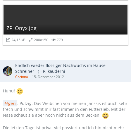
ZP_Onyx.jpg
24,15 kB
200×150
779
Endlich wieder flossiger Nachwuchs im Hause
Schreiner :-) - P. kauderni
Corinna
15. Dezember 2012
Huhu!
geri
: Putzig. Das Weibchen von meinen Janssis ist auch sehr
frech und schwimmt mir fast immer in den Futtersieb. Mit der
Nase schaut sie aber noch nicht aus dem Becken.
Die letzten Tage ist privat viel passiert und ich bin nicht mehr