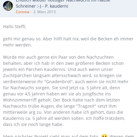
Schreiner :-) - P. kauderni
Corinna
2. März 2013
Hallo Steffi,
geht mir genau so. Aber hilft halt nix, weil die Becken eh immer
mehr werden.
Würde mir auch gerne ein Paar von den Nachzuchten
behalten, aber ich hab in den zwei größeren Becken schon
jeweils ein Pärchen Kaudernis. Und auch wenn unser
Zuchtpärchen langsam altersschwach wird, so kriegen sie
verdienterweise ihr "Gnadenbrot", auch wenn sie nicht mehr
für Nachwuchs sorgen. Sie sind jetzt ca. 5 Jahre alt, denn
genau vor 4,5 Jahren haben wir sie als Jungfische ins
Wohnzimmerriff geholt. Der Bock hatte nach dem letzten
Nachwuchs trübe Augen, die lange "Tragzeit" setzt ihm
mittlerweile arg zu. Von anderen habe ich gehört, dass die
Kaudernis ca. 5 Jahre alt werden sollen. Ich hoffe trotzdem,
dass ich sie noch lange habe.
Mein nächstes Projekt sieht man auf dem Foto.
Wegen dem