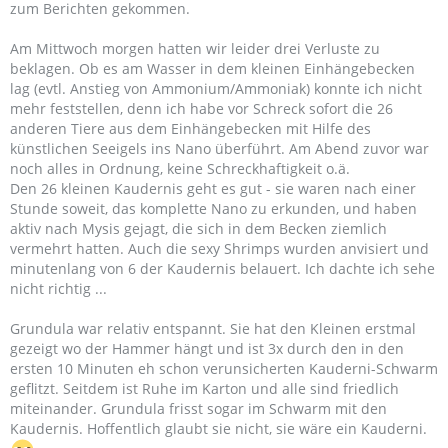
zum Berichten gekommen.
Am Mittwoch morgen hatten wir leider drei Verluste zu
beklagen. Ob es am Wasser in dem kleinen Einhängebecken
lag (evtl. Anstieg von Ammonium/Ammoniak) konnte ich nicht
mehr feststellen, denn ich habe vor Schreck sofort die 26
anderen Tiere aus dem Einhängebecken mit Hilfe des
künstlichen Seeigels ins Nano überführt. Am Abend zuvor war
noch alles in Ordnung, keine Schreckhaftigkeit o.ä.
Den 26 kleinen Kaudernis geht es gut - sie waren nach einer
Stunde soweit, das komplette Nano zu erkunden, und haben
aktiv nach Mysis gejagt, die sich in dem Becken ziemlich
vermehrt hatten. Auch die sexy Shrimps wurden anvisiert und
minutenlang von 6 der Kaudernis belauert. Ich dachte ich sehe
nicht richtig ...
Grundula war relativ entspannt. Sie hat den Kleinen erstmal
gezeigt wo der Hammer hängt und ist 3x durch den in den
ersten 10 Minuten eh schon verunsicherten Kauderni-Schwarm
geflitzt. Seitdem ist Ruhe im Karton und alle sind friedlich
miteinander. Grundula frisst sogar im Schwarm mit den
Kaudernis. Hoffentlich glaubt sie nicht, sie wäre ein Kauderni.