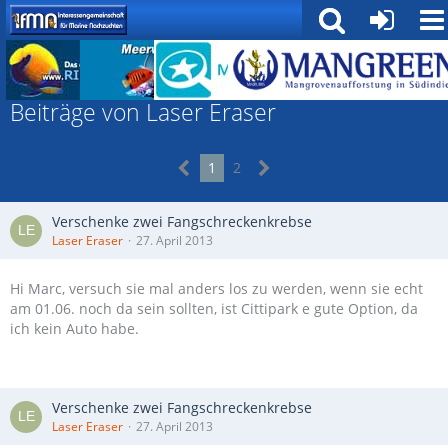
Forum
Beiträge von Laser Eraser
1
2
Verschenke zwei Fangschreckenkrebse
Laser Eraser
27. April 2013
Hi Marc, versuch sie mal anders los zu werden, wenn sie echt
am 01.06. noch da sein sollten, ist Cittipark e gute Option, da
ich kein Auto habe.
Verschenke zwei Fangschreckenkrebse
Laser Eraser
27. April 2013