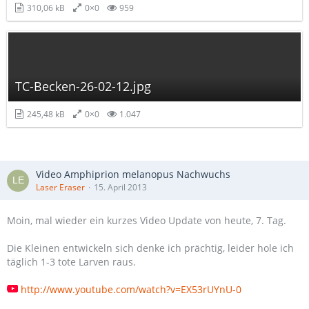
310,06 kB
0×0
959
TC-Becken-26-02-12.jpg
245,48 kB
0×0
1.047
Video Amphiprion melanopus Nachwuchs
Laser Eraser
15. April 2013
Moin, mal wieder ein kurzes Video Update von heute, 7. Tag.
Die Kleinen entwickeln sich denke ich prächtig, leider hole ich
täglich 1-3 tote Larven raus.
http://www.youtube.com/watch?v=EX53rUYnU-0