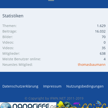
Statistiken
Themen
1.629
Beiträge
16.032
Bilder
70
Videos
0
Videos
35
Mitglieder
638
Meiste Benutzer online
4
Neuestes Mitglied
thomasbaumann
Datenschutzerklärung
Impressum
Nutzungsbedingungen
© Copyright by IFMN.NET 2011-2019