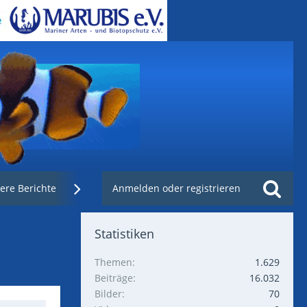
ere Berichte
Weblinks
Anmelden oder registrieren
Nachzuchtenregister.de
Statistiken
Themen
1.629
Beiträge
16.032
Bilder
70