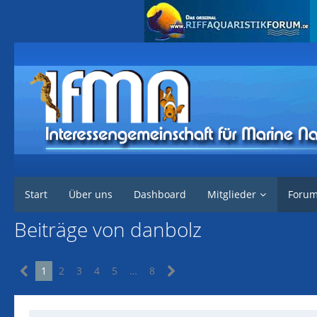
Interessengemeinschaft für marine Nachzuchten
Forum
Start
Über uns
Dashboard
Mitglieder
Foru
Beiträge von danbolz
1
2
3
4
5
…
8