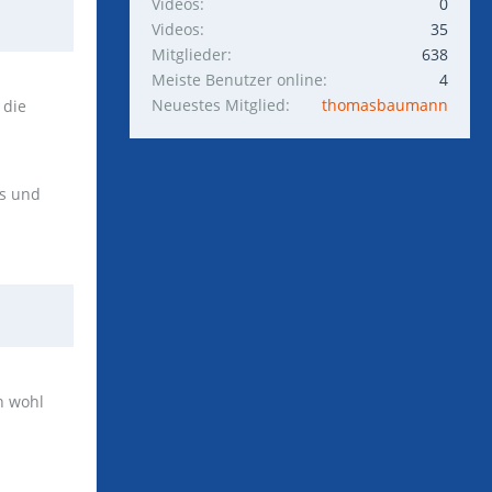
Videos
0
Videos
35
Mitglieder
638
Meiste Benutzer online
4
Neuestes Mitglied
thomasbaumann
 die
ss und
n wohl