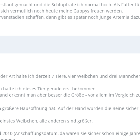
stlauf gemacht und die Schlupfrate ich normal hoch. Als Futter fü
 sich vermutlich noch heute meine Guppys freuen werden.
rvenstadien schaffen, dann gibt es später noch junge Artemia daz
 der Art halte ich derzeit 7 Tiere, vier Weibchen und drei Männche
 da hatte ich dieses Tier gerade erst bekommen.
Hand erkennt man aber besser die Größe - vor allem im Vergleich z
 cm größere Hausöffnung hat. Auf der Hand würden die Beine sicher
kleinstes Weibchen, alle anderen sind größer.
 2010 (Anschaffungsdatum, da waren sie sicher schon einige Jahre 
ekommen.