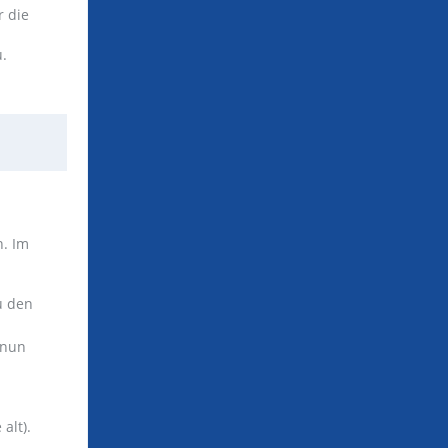
r die
u.
n. Im
u den
 nun
alt).