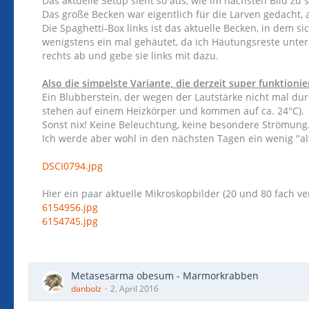
Das aktuelle Setup sieht so aus, wie im nächsten Bild zu 
Das große Becken war eigentlich für die Larven gedacht,
Die Spaghetti-Box links ist das aktuelle Becken, in dem 
wenigstens ein mal gehäutet, da ich Häutungsreste unter
rechts ab und gebe sie links mit dazu.
Also die simpelste Variante, die derzeit super funktionier
Ein Blubberstein, der wegen der Lautstärke nicht mal du
stehen auf einem Heizkörper und kommen auf ca. 24°C).
Sonst nix! Keine Beleuchtung, keine besondere Strömung.
Ich werde aber wohl in den nächsten Tagen ein wenig "a
DSCI0794.jpg
Hier ein paar aktuelle Mikroskopbilder (20 und 80 fach ver
6154956.jpg
6154745.jpg
Metasesarma obesum - Marmorkrabben
danbolz
2. April 2016