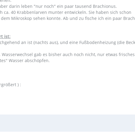
sehen:
 aber darin leben "nur noch" ein paar tausend Brachionus.
sich ca. 40 Krabbenlarven munter entwickeln. Sie haben sich schon
 dem Mikroskop sehen konnte. Ab und zu fische ich ein paar Brac
t ist:
rchgehend an ist (nachts aus), und eine Fußbodenheizung (die Bec
 Wasserwechsel gab es bisher auch noch nicht, nur etwas frisches
ltes" Wasser abschöpfen.
größert ) :