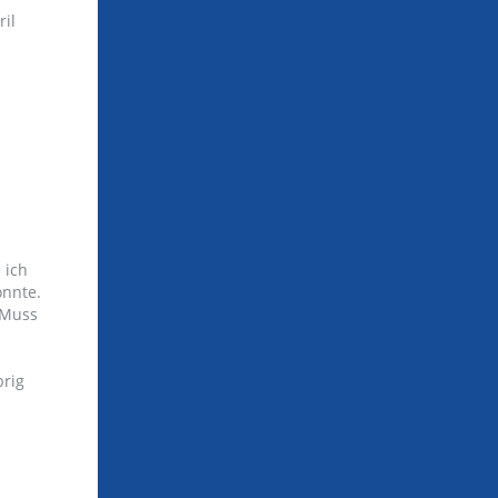
il
 ich
önnte.
 Muss
brig