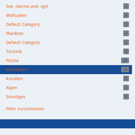
See -sterne und -igel
2
Mollusken
4
Default Category
0
Plankton
3
Default Category
0
Technik
0
Fische
28
Krebstiere
33
Korallen
0
Algen
0
Sonstiges
0
Filter zurücksetzen