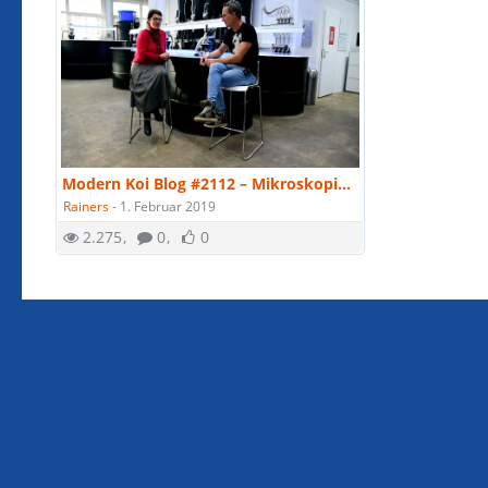
Modern Koi Blog #2112 – Mikroskopierkurs Teil 1: Was sind Parasiten?
Rainers
-
1. Februar 2019
2.275
0
0