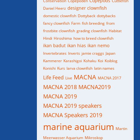
Copepods
Conservation
Copepoden
Cuttlefish
designer clownfish
Daniel Heerz
domestic clownfish
Dottyback
dottybacks
fancy clownfish
Farm
fish breeding
from
frostbite clownfish
grading clownfish
Habitat
Hindi
Hiroshima
how to breed clownfish
ikan badut
ikan hias
ikan nemo
Invertebrates
Inverts
jamie craggs
Japan
Kammerer
Karashigoi
Kohaku
Koi
Koiblog
Konishi
Kurs
larva clownfish
latin names
MACNA
Life Feed
Live
MACNA 2017
MACNA 2018
MACNA2019
MACNA 2019
MACNA 2019 speakers
MACNA Speakers 2019
marine aquarium
Martin
Meerwasser Aquarium
Mikroskop