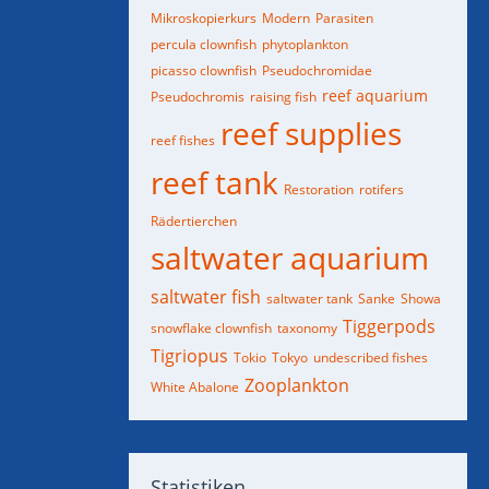
Mikroskopierkurs
Modern
Parasiten
percula clownfish
phytoplankton
picasso clownfish
Pseudochromidae
reef aquarium
Pseudochromis
raising fish
reef supplies
reef fishes
reef tank
Restoration
rotifers
Rädertierchen
saltwater aquarium
saltwater fish
saltwater tank
Sanke
Showa
Tiggerpods
snowflake clownfish
taxonomy
Tigriopus
Tokio
Tokyo
undescribed fishes
Zooplankton
White Abalone
Statistiken