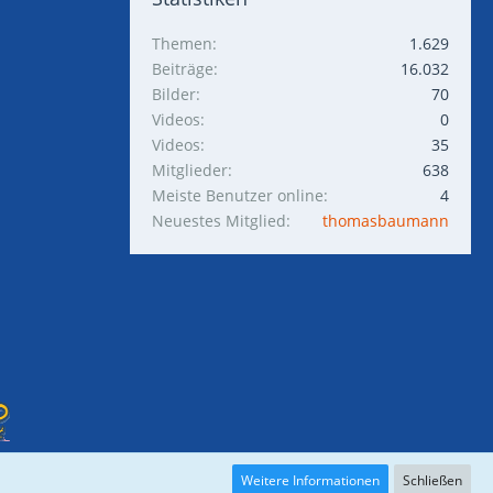
Themen
1.629
Beiträge
16.032
Bilder
70
Videos
0
Videos
35
Mitglieder
638
Meiste Benutzer online
4
Neuestes Mitglied
thomasbaumann
Weitere Informationen
Schließen