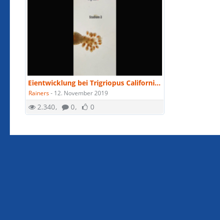
Eientwicklung bei Trigriopus Californicus
Rainers
-
12. November 2019
2.340
0
0