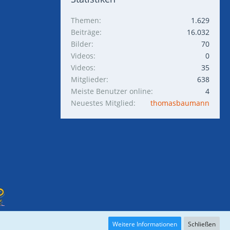
Themen
1.629
Beiträge
16.032
Bilder
70
Videos
0
Videos
35
Mitglieder
638
Meiste Benutzer online
4
Neuestes Mitglied
thomasbaumann
Weitere Informationen
Schließen