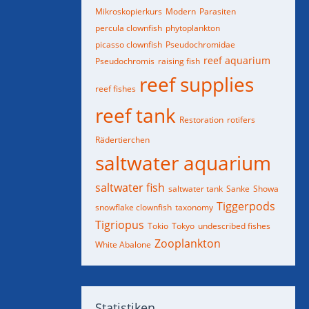
Mikroskopierkurs
Modern
Parasiten
percula clownfish
phytoplankton
picasso clownfish
Pseudochromidae
reef aquarium
Pseudochromis
raising fish
reef supplies
reef fishes
reef tank
Restoration
rotifers
Rädertierchen
saltwater aquarium
saltwater fish
saltwater tank
Sanke
Showa
Tiggerpods
snowflake clownfish
taxonomy
Tigriopus
Tokio
Tokyo
undescribed fishes
Zooplankton
White Abalone
Statistiken