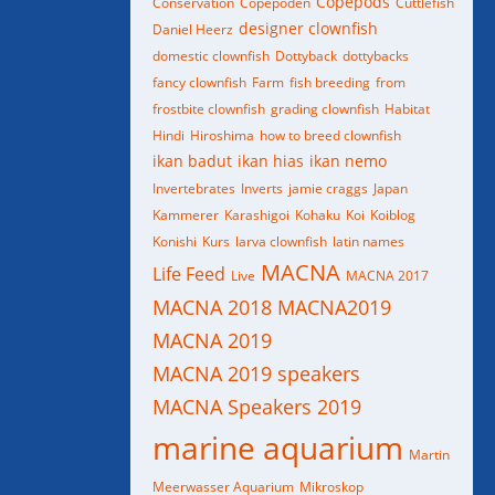
Copepods
Conservation
Copepoden
Cuttlefish
designer clownfish
Daniel Heerz
domestic clownfish
Dottyback
dottybacks
fancy clownfish
Farm
fish breeding
from
frostbite clownfish
grading clownfish
Habitat
Hindi
Hiroshima
how to breed clownfish
ikan badut
ikan hias
ikan nemo
Invertebrates
Inverts
jamie craggs
Japan
Kammerer
Karashigoi
Kohaku
Koi
Koiblog
Konishi
Kurs
larva clownfish
latin names
MACNA
Life Feed
Live
MACNA 2017
MACNA 2018
MACNA2019
MACNA 2019
MACNA 2019 speakers
MACNA Speakers 2019
marine aquarium
Martin
Meerwasser Aquarium
Mikroskop