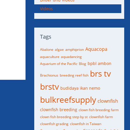
Videos
Tags
Aquacopa
Abalone
algae
amphiprion
aquaculture
aquadancing
bpbl ambon
Aquarium of the Pacific
Blog
brs tv
Brachionus
breeding reef fish
brstv
budidaya ikan nemo
bulkreefsupply
clownfish
clownfish breeding
clown fish breeding farm
clown fish breeding step by st
clownfish farm
clownfish grading
clownfish in Taiwan