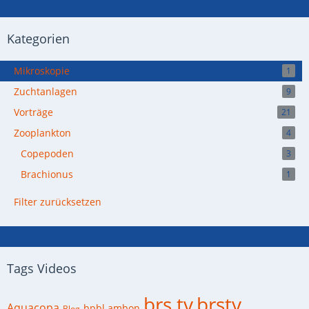
Kategorien
Mikroskopie
1
Zuchtanlagen
9
Vorträge
21
Zooplankton
4
Copepoden
3
Brachionus
1
Filter zurücksetzen
Tags Videos
brs tv
brstv
Aquacopa
bpbl ambon
Blog