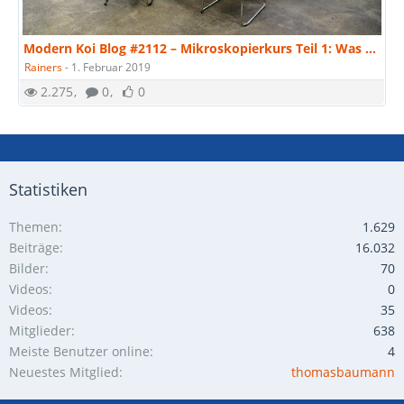
Modern Koi Blog #2112 – Mikroskopierkurs Teil 1: Was sind Parasiten?
Rainers
-
1. Februar 2019
2.275
0
0
Statistiken
Themen
1.629
Beiträge
16.032
Bilder
70
Videos
0
Videos
35
Mitglieder
638
Meiste Benutzer online
4
Neuestes Mitglied
thomasbaumann