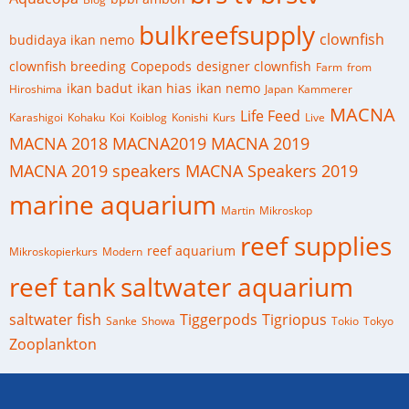
bulkreefsupply
clownfish
budidaya ikan nemo
clownfish breeding
Copepods
designer clownfish
Farm
from
ikan badut
ikan hias
ikan nemo
Hiroshima
Japan
Kammerer
MACNA
Life Feed
Karashigoi
Kohaku
Koi
Koiblog
Konishi
Kurs
Live
MACNA 2018
MACNA2019
MACNA 2019
MACNA 2019 speakers
MACNA Speakers 2019
marine aquarium
Martin
Mikroskop
reef supplies
reef aquarium
Mikroskopierkurs
Modern
reef tank
saltwater aquarium
saltwater fish
Tiggerpods
Tigriopus
Sanke
Showa
Tokio
Tokyo
Zooplankton