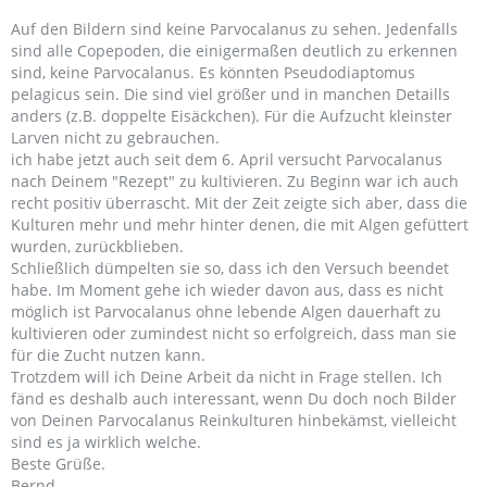
Auf den Bildern sind keine Parvocalanus zu sehen. Jedenfalls
sind alle Copepoden, die einigermaßen deutlich zu erkennen
sind, keine Parvocalanus. Es könnten Pseudodiaptomus
pelagicus sein. Die sind viel größer und in manchen Detaills
anders (z.B. doppelte Eisäckchen). Für die Aufzucht kleinster
Larven nicht zu gebrauchen.
ich habe jetzt auch seit dem 6. April versucht Parvocalanus
nach Deinem "Rezept" zu kultivieren. Zu Beginn war ich auch
recht positiv überrascht. Mit der Zeit zeigte sich aber, dass die
Kulturen mehr und mehr hinter denen, die mit Algen gefüttert
wurden, zurückblieben.
Schließlich dümpelten sie so, dass ich den Versuch beendet
habe. Im Moment gehe ich wieder davon aus, dass es nicht
möglich ist Parvocalanus ohne lebende Algen dauerhaft zu
kultivieren oder zumindest nicht so erfolgreich, dass man sie
für die Zucht nutzen kann.
Trotzdem will ich Deine Arbeit da nicht in Frage stellen. Ich
fänd es deshalb auch interessant, wenn Du doch noch Bilder
von Deinen Parvocalanus Reinkulturen hinbekämst, vielleicht
sind es ja wirklich welche.
Beste Grüße.
Bernd