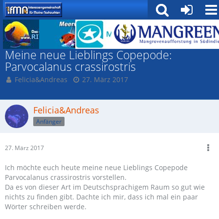
Zooplankton
Meine neue Lieblings Copepode:
Parvocalanus crassirostris
Felicia&Andreas
27. März 2017
Felicia&Andreas
Anfänger
27. März 2017
Ich möchte euch heute meine neue Lieblings Copepode
Parvocalanus crassirostris vorstellen.
Da es von dieser Art im Deutschsprachigem Raum so gut wie
nichts zu finden gibt. Dachte ich mir, dass ich mal ein paar
Wörter schreiben werde.