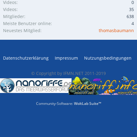
Videos
0
Videos
35
Mitglieder
638
Meiste Benutzer online
4
Neuestes Mitglied
thomasbaumann
Datenschutzerklärung
Impressum
Nutzungsbedingungen
© Copyright by IFMN.NET 2011-2019
Community-Software:
WoltLab Suite™