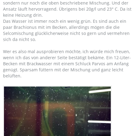
sondern nur noch die oben beschriebene Mischung. Und der
Ansatz läuft hervorragend. Übrigens bei 20g/l und 23° C. Da ist
keine Heizung drin.
Das Wasser ist immer noch ein wenig grün. Es sind auch ein
paar Brachionus mit im Becken, allerdings mögen die die
Selcomischung glücklicherweise nicht so gern und vermehren
sich da nicht so.
Wer es also mal ausprobieren möchte, ich würde mich freuen,
wenn ich das von anderer Seite bestätigt bekäme. Ein 12-Liter-
Becken mit Brackwasser mit einem Schluck Parvos am Anfang
genügt. Sparsam füttern mit der Mischung und ganz leicht
belüften.