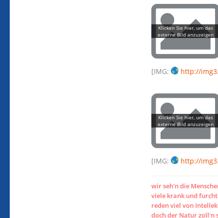
[IMG:
http://img
[IMG:
http://img
wir seh'n die Mensch
viele krank und furc
reden viel von Intellek
doch der Natur zoll'n 