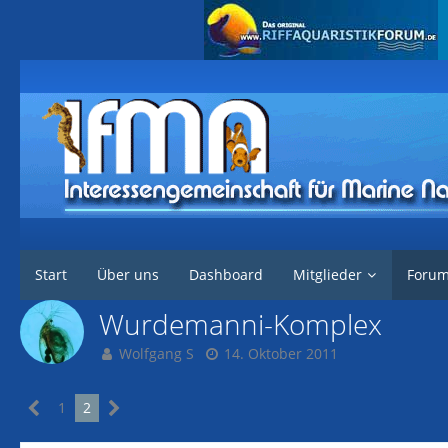
Interessengemeinschaft für marine Nachzuchten
Forum
Marine Tier
Start
Über uns
Dashboard
Mitglieder
Foru
Wurdemanni-Komplex
Wolfgang S
14. Oktober 2011
1
2