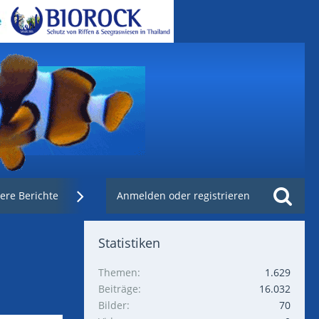
ere Berichte
Weblinks
Anmelden oder registrieren
Nachzuchtenregister.de
Statistiken
Themen
1.629
Beiträge
16.032
Bilder
70