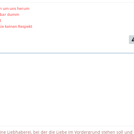
en um uns herum
htbar dumm
t
sie keinen Respekt
eine Liebhaberei, bei der die Liebe im Vordergrund stehen soll und 