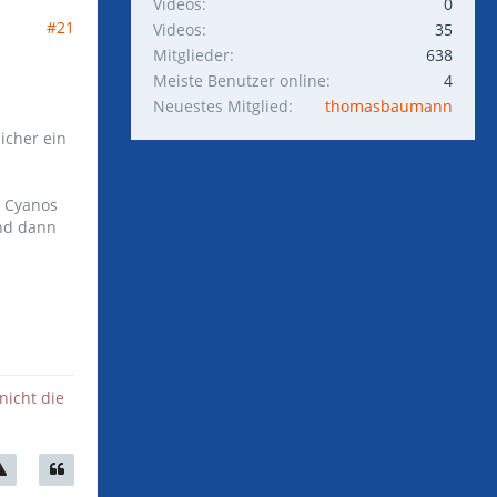
Videos
0
#21
Videos
35
Mitglieder
638
Meiste Benutzer online
4
Neuestes Mitglied
thomasbaumann
icher ein
n Cyanos
und dann
nicht die