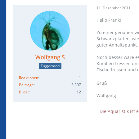
11. Dezember 2011
Hallo Frank!
Zu einer genauen wi
Schwanzplatten, wie
guter Anhaltspunkt, 
Wolfgang S
Noch besser wäre es
Korallen fressen un
Tiggermod
Fische fressen und 
Reaktionen
1
Gruß
Beiträge
3.397
Bilder
12
Wolfgang
Die Aquaristik ist 