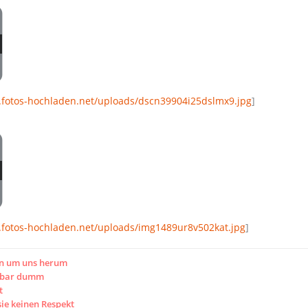
3.fotos-hochladen.net/uploads/dscn39904i25dslmx9.jpg
]
3.fotos-hochladen.net/uploads/img1489ur8v502kat.jpg
]
en um uns herum
htbar dumm
t
sie keinen Respekt