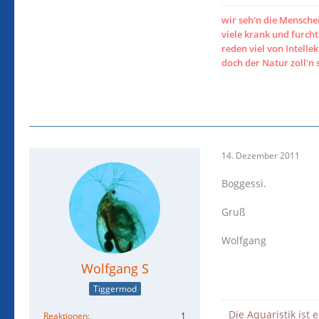
wir seh'n die Mensch
viele krank und furc
reden viel von Intellek
doch der Natur zoll'n 
14. Dezember 2011
Boggessi.
Gruß
Wolfgang
Wolfgang S
Tiggermod
Die Aquaristik ist 
Reaktionen
1