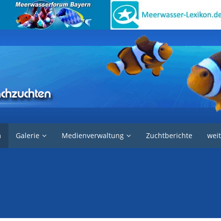
e in der Aquaristik
Garnelen und Krebse
m
Galerie
Medienverwaltung
Zuchtberichte
weit