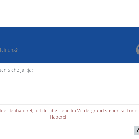
Meinung?
n Sicht: Ja! :ja:
eine Liebhaberei, bei der die Liebe im Vordergrund stehen soll und 
Haberei!