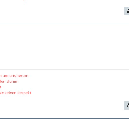
en um uns herum
htbar dumm
t
sie keinen Respekt