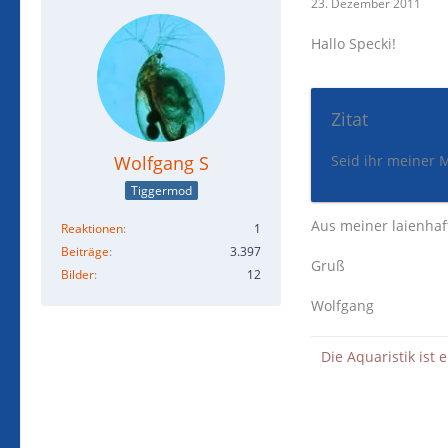
23. Dezember 2011
Hallo Specki!
Zitat
Wolfgang S
Seid ihr meiner 
Tiggermod
Aus meiner laienhafte
Reaktionen
1
Beiträge
3.397
Gruß
Bilder
12
Wolfgang
Die Aquaristik ist 