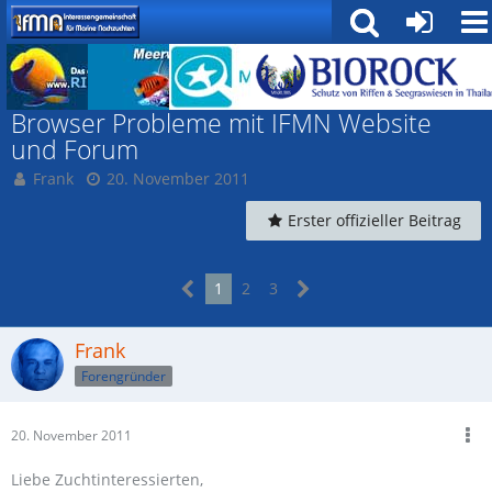
Rund um die IfMN
Browser Probleme mit IFMN Website
und Forum
Frank
20. November 2011
Erster offizieller Beitrag
1
2
3
Frank
Forengründer
20. November 2011
Liebe Zuchtinteressierten,