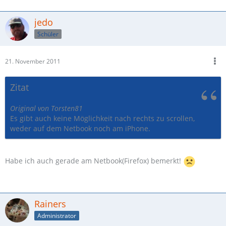
jedo
Schüler
21. November 2011
Zitat
Original von Torsten81
Es gibt auch keine Möglichkeit nach rechts zu scrollen,
weder auf dem Netbook noch am iPhone.
Habe ich auch gerade am Netbook(Firefox) bemerkt!
Rainers
Administrator