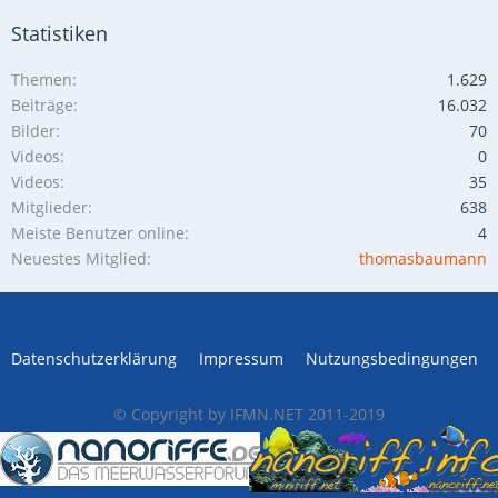
Statistiken
Themen
1.629
Beiträge
16.032
Bilder
70
Videos
0
Videos
35
Mitglieder
638
Meiste Benutzer online
4
Neuestes Mitglied
thomasbaumann
Datenschutzerklärung
Impressum
Nutzungsbedingungen
© Copyright by IFMN.NET 2011-2019