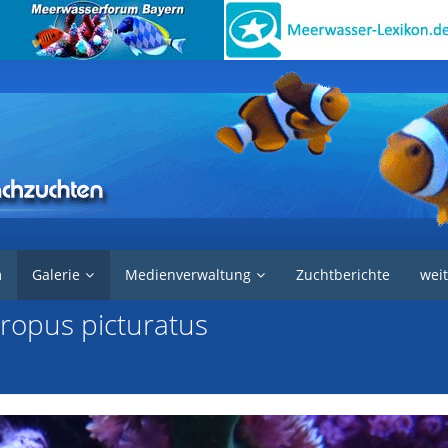
reallysalty
Fische
m
Galerie
Medienverwaltung
Zuchtberichte
weit
ropus picturatus