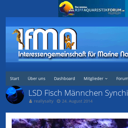
Interessengemeinschaft für marine Nachzuchten
Galerie
Alben von 
Start
Über uns
Dashboard
Mitglieder
Foru
LSD Fisch Männchen Synchi
reallysalty
24. August 2014