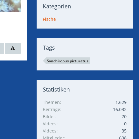
Kategorien
Fische
Tags
Synchiropus picturatus
Statistiken
Themen
1.629
Beiträge
16.032
Bilder
70
Videos
0
Videos
35
Mitglieder
638