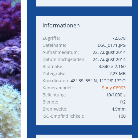
Informationen
Zugriffe
72.678
Dateiname
DSC_0171.JPG
Aufnahmedatum
22. August 2014
Datum hochgeladen
24. August 2014
Bildmaße
3.840 × 2.160
Dateigröße
2,23 MB
Koordinaten
48° 39' 55" N, 11° 28' 17" O
Kameramodell
Sony C6903
Belichtung
10/1000 s
Blende
f/2
Brennweite
4,9mm
ISO-Empfindlichkeit
100