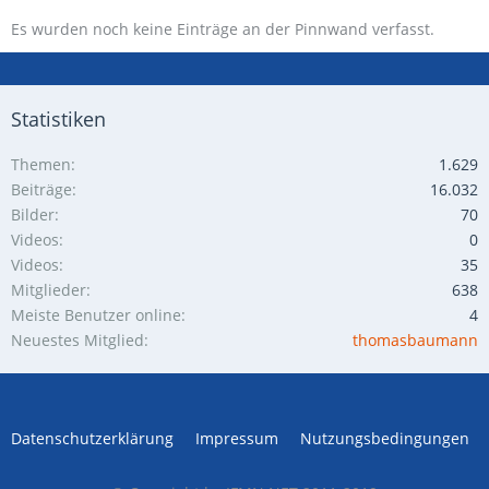
Es wurden noch keine Einträge an der Pinnwand verfasst.
Statistiken
Themen
1.629
Beiträge
16.032
Bilder
70
Videos
0
Videos
35
Mitglieder
638
Meiste Benutzer online
4
Neuestes Mitglied
thomasbaumann
Datenschutzerklärung
Impressum
Nutzungsbedingungen