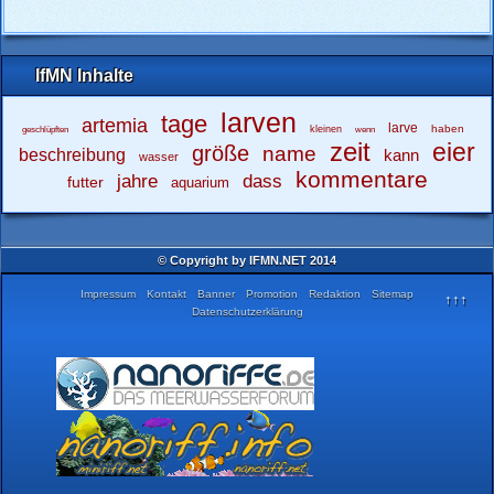
IfMN Inhalte
larven
tage
artemia
larve
haben
kleinen
geschlüpften
wenn
zeit
eier
größe
name
beschreibung
kann
wasser
kommentare
jahre
dass
futter
aquarium
© Copyright by IFMN.NET 2014
Impressum
Kontakt
Banner
Promotion
Redaktion
Sitemap
↑↑↑
Datenschutzerklärung