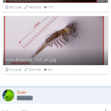
46,73 kB
695×629
777
Inve-Artemia_12d_alt.jpg
57,24 kB
874×794
817
Soer
Anfänger