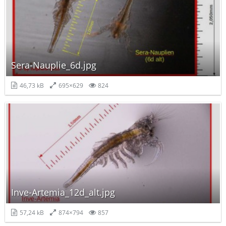
Sera-Nauplie_6d.jpg
46,73 kB
695×629
824
Inve-Artemia_12d_alt.jpg
57,24 kB
874×794
857