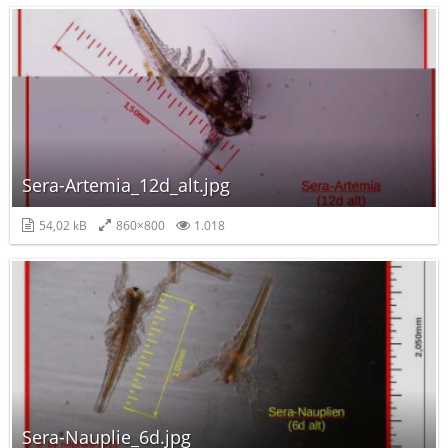
Sera-Artemia_12d_alt.jpg
54,02 kB
860×800
1.018
Sera-Nauplie_6d.jpg