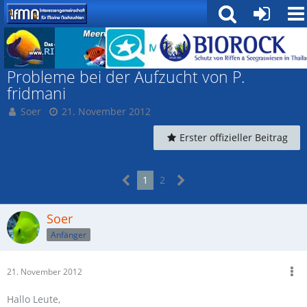
Fische
Probleme bei der Aufzucht von P.
fridmani
Soer
21. November 2012
Erster offizieller Beitrag
1
2
Soer
Anfänger
21. November 2012
Hallo Leute,