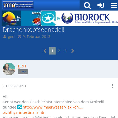
Röhrenmäuler
Drachenkopfseenadel!
geri
9. Februar 2013
1
2
3
geri
Profi
9. Februar 2013
Hi!
Kennt wer den Geschlechtsunterschied von dem Krokodil
dundee
http://www.meerwasser-lexikon.…
oichthys_intestinalis.htm
Habe vor ein paar Wochen von einer bekannten diese Seenadel