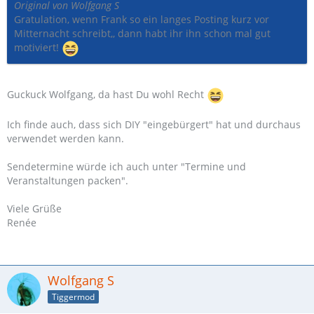
Original von Wolfgang S
Gratulation, wenn Frank so ein langes Posting kurz vor
Mitternacht schreibt,, dann habt ihr ihn schon mal gut
motiviert!
Guckuck Wolfgang, da hast Du wohl Recht
Ich finde auch, dass sich DIY "eingebürgert" hat und durchaus
verwendet werden kann.
Sendetermine würde ich auch unter "Termine und
Veranstaltungen packen".
Viele Grüße
Renée
Wolfgang S
Tiggermod