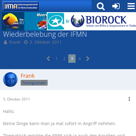
Rund um die IfMN
Wiederbelebung der IFMN
Frank
3. Oktober 2011
1
2
3
4
Frank
Forengründer
5. Oktober 2011
Hallo,
kleine Dinge kann man ja mal sofort in Angriff nehmen.
Thematisch möchte die IFMN sich ja auch den Korallen und