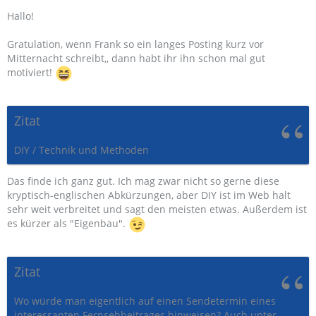
Hallo!
Gratulation, wenn Frank so ein langes Posting kurz vor
Mitternacht schreibt,, dann habt ihr ihn schon mal gut
motiviert!
Zitat
DIY / Technik und Methoden
Das finde ich ganz gut. Ich mag zwar nicht so gerne diese
kryptisch-englischen Abkürzungen, aber DIY ist im Web halt
sehr weit verbreitet und sagt den meisten etwas. Außerdem ist
es kürzer als "Eigenbau".
Zitat
Wo würde man eigentlich auf einen Sendetermin eines
interessanten Fernsehbeitrages hinweisen? Auch unter