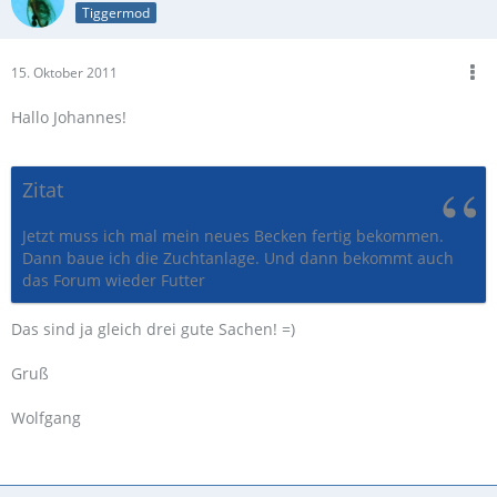
Tiggermod
15. Oktober 2011
Hallo Johannes!
Zitat
Jetzt muss ich mal mein neues Becken fertig bekommen.
Dann baue ich die Zuchtanlage. Und dann bekommt auch
das Forum wieder Futter
Das sind ja gleich drei gute Sachen! =)
Gruß
Wolfgang