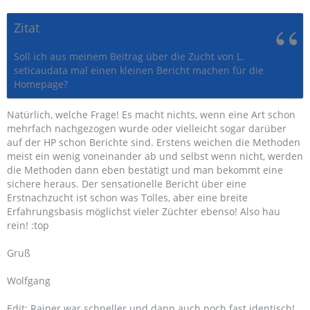
Zitat
Soll ich aus meinem Beitrag über die Zucht von L.
seticaudata mal einen kleinen Bericht machen für die
Homepage?
Natürlich, welche Frage! Es macht nichts, wenn eine Art schon
mehrfach nachgezogen wurde oder vielleicht sogar darüber
auf der HP schon Berichte sind. Erstens weichen die Methoden
meist ein wenig voneinander ab und selbst wenn nicht, werden
die Methoden dann eben bestätigt und man bekommt eine
sichere heraus. Der sensationelle Bericht über eine
Erstnachzucht ist schon was Tolles, aber eine breite
Erfahrungsbasis möglichst vieler Züchter ebenso! Also hau
rein! :top
Gruß
Wolfgang
Edit: Rainer war schneller und dann auch noch fast identisch!