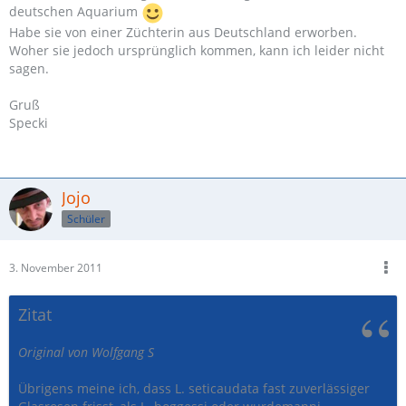
deutschen Aquarium
Habe sie von einer Züchterin aus Deutschland erworben.
Woher sie jedoch ursprünglich kommen, kann ich leider nicht
sagen.
Gruß
Specki
Jojo
Schüler
3. November 2011
Zitat
Original von Wolfgang S
Übrigens meine ich, dass L. seticaudata fast zuverlässiger