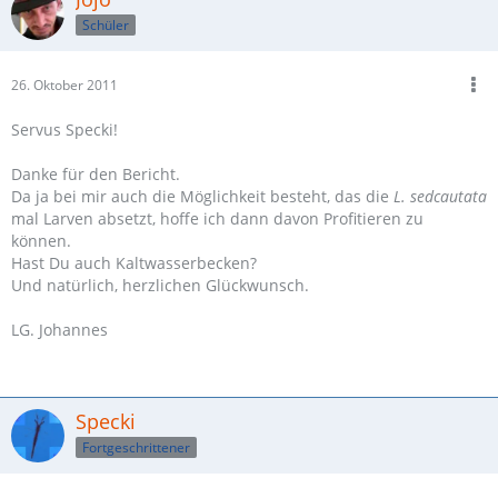
.
Schüler
.
.
Tag 15, zweiter Versuch, noch etwa 15 Larven am leben.
26. Oktober 2011
.
.
Servus Specki!
.
So, wollte nur kurz anmerken, dass die Zucht geklückt ist !!
Danke für den Bericht.
Habe heute schon 3 umgewandelte Garnelen im Aquarium
Da ja bei mir auch die Möglichkeit besteht, das die
L. sedcautata
entdeckt!
mal Larven absetzt, hoffe ich dann davon Profitieren zu
können.
Hast Du auch Kaltwasserbecken?
Und natürlich, herzlichen Glückwunsch.
LG. Johannes
Specki
Fortgeschrittener