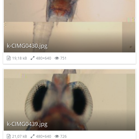
k-CIMG0430.jpg
19,18 kB
480×640
751
k-CIMG0439.jpg
21,07 kB
480×640
726