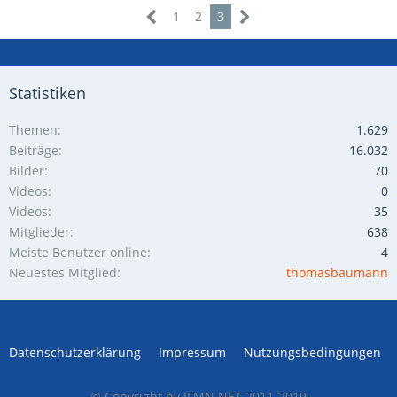
1
2
3
Statistiken
Themen
1.629
Beiträge
16.032
Bilder
70
Videos
0
Videos
35
Mitglieder
638
Meiste Benutzer online
4
Neuestes Mitglied
thomasbaumann
Datenschutzerklärung
Impressum
Nutzungsbedingungen
© Copyright by IFMN.NET 2011-2019