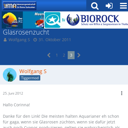
Sessile Meeresbewohner
Glasrosenzucht
Wolfgang S
31. Oktober 2011
1
2
3
Wolfgang S
Tiggermod
25. Juni 2012
Hallo Corinna!
Danke für den Link! Die meisten halten Aquarianer eh schon
für gaga, wenn sie Glasrosen züchten, wenn sie dafür jetzt
auch noch Cyanos produzieren, gelten sie wahrscheinlich als