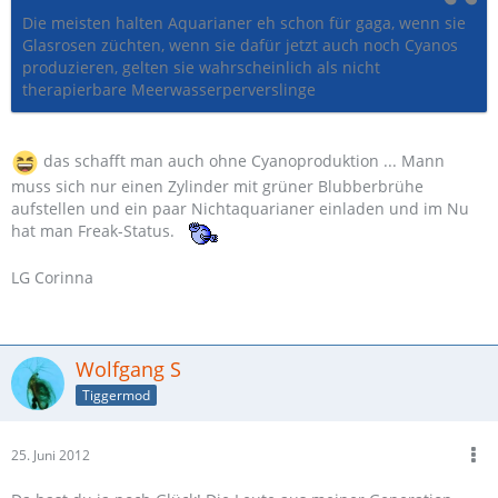
Die meisten halten Aquarianer eh schon für gaga, wenn sie
Glasrosen züchten, wenn sie dafür jetzt auch noch Cyanos
produzieren, gelten sie wahrscheinlich als nicht
therapierbare Meerwasserperverslinge
das schafft man auch ohne Cyanoproduktion ... Mann
muss sich nur einen Zylinder mit grüner Blubberbrühe
aufstellen und ein paar Nichtaquarianer einladen und im Nu
hat man Freak-Status.
LG Corinna
Wolfgang S
Tiggermod
25. Juni 2012