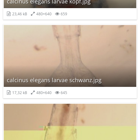
calcinus elegans larvae kopf.jpg
23,46 kB
480×640
659
calcinus elegans larvae schwanz.jpg
17,32 kB
480×640
645