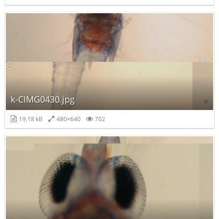
k-CIMG0430.jpg
19,18 kB
480×640
702