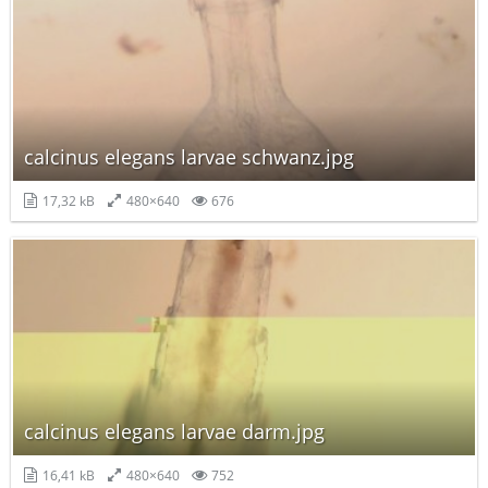
calcinus elegans larvae schwanz.jpg
17,32 kB
480×640
676
calcinus elegans larvae darm.jpg
16,41 kB
480×640
752