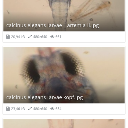
calcinus elegans larvae _ artemia II.jpg
20,94 kB
480×640
661
calcinus elegans larvae kopf.jpg
23,46 kB
480×640
654