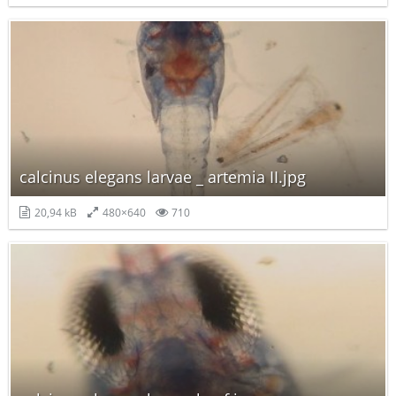
calcinus elegans larvae _ artemia II.jpg
20,94 kB
480×640
710