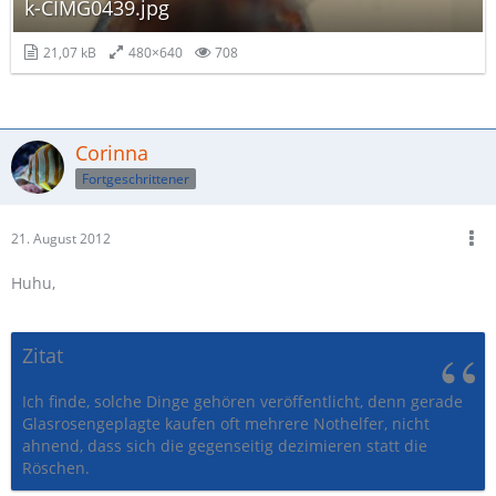
k-CIMG0439.jpg
21,07 kB
480×640
708
Corinna
Fortgeschrittener
21. August 2012
Huhu,
Zitat
Ich finde, solche Dinge gehören veröffentlicht, denn gerade
Glasrosengeplagte kaufen oft mehrere Nothelfer, nicht
ahnend, dass sich die gegenseitig dezimieren statt die
Röschen.