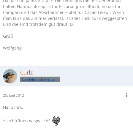
Da hast du ja noch Glück! Die Leute aus meiner Generation
halten Nannochloropsis für Escorial-grün, Rhodomonas für
Campari und das Abschäumer-Flotat für Cacao-Likeur. Wenn
man kurz das Zimmer verlässt, ist alles ruck-zuck weggesoffen
und die sind trotzdem gut drauf :D.
Gruß
Wolfgang
Curlz
LandeinsiedlerkrebsIn
25. Juni 2012
Hallo Ihrs,
*Lachtränen wegwisch*