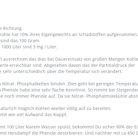
e Richtung.
Kohle hat 10% ihres Eigengewichts an Schadstoffen aufgenommen
g sind das 100 Gram.
1000 Liter sind 3 mg / Liter.
ll ausrechnen das dies bei Dauereinsatz von großen Mengen Kohle
erte erreichbar sind. Abgesehen davon das der Partitialdruck der
e sehr unterschiedlich über die Temperatur sich verändert.
h Nitrat- Phosphatketten binden. Dies geht bei geringen Temperat
e) Phenole habe eine sehr flache Kennlinie. So nimmt bei Steigende
e noch immer Phenole auf. Da sie Nitrat- Phosphatmolekühle abst
natürlich möglich Kohlen wieder völlig auf zu bereiten.
 mit wie viel Aufwand das klappt.
it 100 Liter klarem Wasser spülst, bekommst Du sicher 90% der E
mit Heisdampf die Phenole desorbieren. Und nachher mit ca 450 