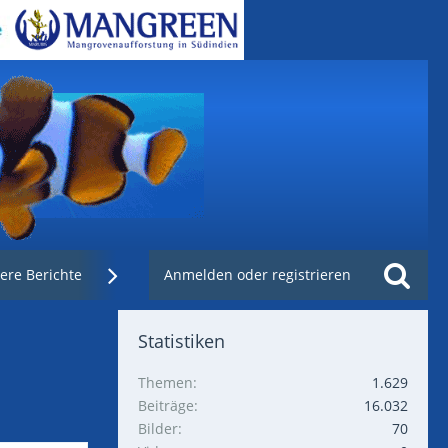
ere Berichte
Weblinks
Anmelden oder registrieren
Nachzuchtenregister.de
Statistiken
Themen
1.629
Beiträge
16.032
Bilder
70