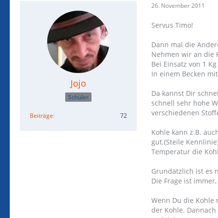
26. November 2011
Servus Timo!
Dann mal die Ander
Nehmen wir an die 
Bei Einsatz von 1 K
In einem Becken mit 
Jojo
Da kannst Dir schne
Schüler
schnell sehr hohe W
verschiedenen Stoff
Beiträge
72
Kohle kann z.B. auc
gut.(Steile Kennlini
Temperatur die Kohl
Grundätzlich ist es 
Die Frage ist immer,
Wenn Du die Kohle m
der Kohle. Dannach 