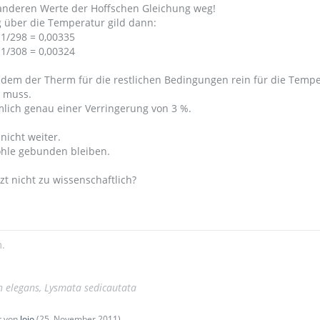
 anderen Werte der Hoffschen Gleichung weg!
 über die Temperatur gild dann:
 1/298 = 0,00335
 1/308 = 0,00324
t dem der Therm für die restlichen Bedingungen rein für die Temp
n muss.
mlich genau einer Verringerung von 3 %.
nicht weiter.
ohle gebunden bleiben.
tzt nicht zu wissenschaftlich?
.
n elegans, Lysmata sedicautata
zt von
Jojo
(
25. November 2011
)