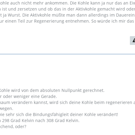
vkohle auch nicht mehr ankommen. Die Kohle kann ja nur das an Ei
ist und zersetzen und ob das in der Aktivkohle gemacht wird ode
ist ja Wurst. Die Aktivkohle müßte man dann allerdings im Dauerein
r einen Teil zur Regenerierung entnehmen. So würde ich mir das 
Kohle wird von dem absoluten Nullpunkt gerechnet.
hr oder weniger eine Gerade.
kaum verändern kannst, wird sich deine Kohle beim regenerieren a
ewegen.
wie sehr sich die Bindungsfähigleit deiner Kohle verändert!
 298 Grad Kelvin nach 308 Grad Kelvin.
schend, oder?