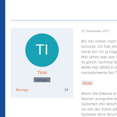
25. November 2011
Bin mir immer noch 
benutze. Ich hab jet
Gerät bin ich ja los
Mal sehen was das G
es gleich nochmal t
400W HQI 20000 K da
Tino
normalerweise bei T
Anfänger
Jojo
Beiträge
24
Wenn die Eiweise er
Wasser ausspülen kö
Systemen mit Absch
sie von der Kohle a
Systeme ohne Abschä