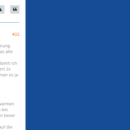
#22
ernung
as alte
damit ich
ert 2x
man es ja
d warmen
 bei
en bevor
auf die