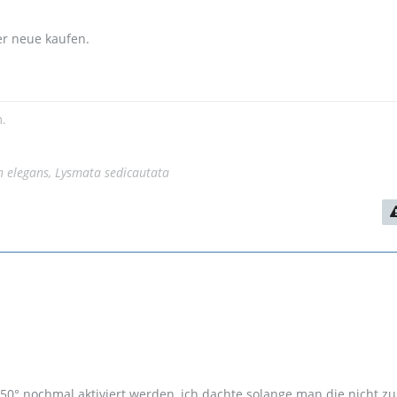
er neue kaufen.
.
n elegans, Lysmata sedicautata
50° nochmal aktiviert werden, ich dachte solange man die nicht zu