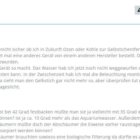
nicht sicher ob ich in Zukunft Ozon oder Kohle zur Gelbstichentf
zt mal eine anderes Gerät von einem anderen Hersteller bestellt. D
gewurden.
erät so macht. Das Wasser hab ich jetzt noch nicht weggewurfen 
esten kann. In der Zwischenzeit hab ich mal die Beleuchtung monti
 sieht man den Gelbstich gar nicht mehr so, aber überprüfen tut 
ageslicht.
st bei 42 Grad festbacken müßte man sie ja vielleicht mit 35 Gra
nnen? Ist ja ca. 10 Grad mehr als das Aquariumwasser. Außerdem
äumern müßte doch der Abschäumer die Eiweise vorher raustrag
dsorpiert werden können?
umer brauchten sowieso eine biologische Filterung da dürfte es 