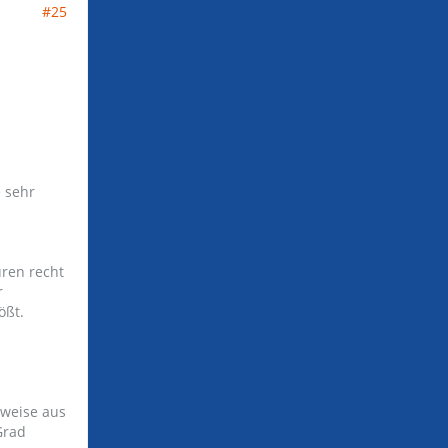
#25
.
 sehr
uren recht
r
ößt.
iweise aus
Grad