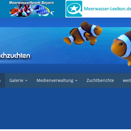
nik und Methoden
m
Galerie
Medienverwaltung
Zuchtberichte
weit