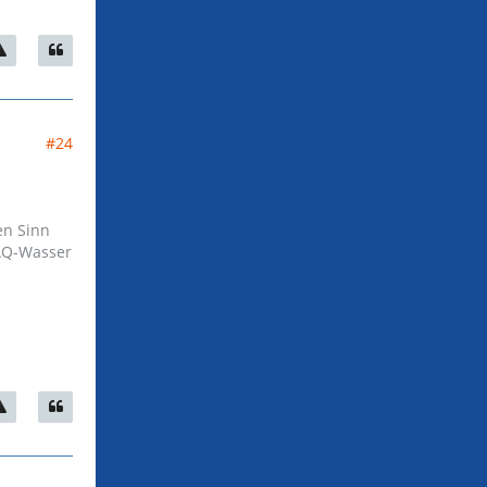
#24
en Sinn
 AQ-Wasser