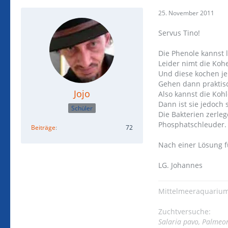
25. November 2011
Servus Tino!
Die Phenole kannst 
Leider nimt die Koh
Und diese kochen je
Gehen dann praktisc
Jojo
Also kannst die Koh
Dann ist sie jedoch 
Schüler
Die Bakterien zerle
Phosphatschleuder.
Beiträge
72
Nach einer Lösung f
LG. Johannes
Mittelmeeraquarium
Zuchtversuche:
Salaria pavo, Palmeo