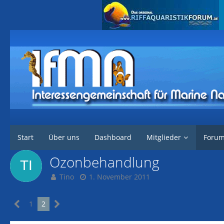
Interessengemeinschaft für marine Nachzuchten
Forum
DIY / Tech
Start
Über uns
Dashboard
Mitglieder
Foru
Ozonbehandlung
Tino
1. November 2011
1
2