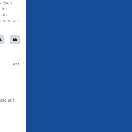
weisen
r im
satz
jedenfalls
#23
lso auf