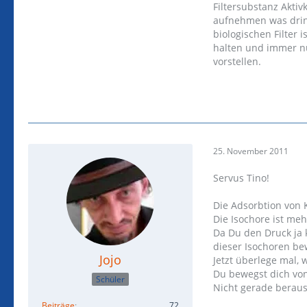
Filtersubstanz Akti
aufnehmen was drin 
biologischen Filter 
halten und immer nu
vorstellen.
25. November 2011
Servus Tino!
Die Adsorbtion von 
Die Isochore ist me
Da Du den Druck ja 
dieser Isochoren b
Jojo
Jetzt überlege mal, 
Du bewegst dich von
Schüler
Nicht gerade berau
Beiträge
72