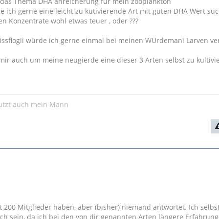
m das Thema DHA anreicherung für mein zooplankton
ich gerne eine leicht zu kutivierende Art mit guten DHA Wert su
n Konzentrate wohl etwas teuer , oder ???
eissflogii würde ich gerne einmal bei meinen WUrdemani Larven v
ir auch um meine neugierde eine dieser 3 Arten selbst zu kultivi
utzt auch mein Mann
t 200 Mitglieder haben, aber (bisher) niemand antwortet. Ich selbs
lich sein, da ich bei den von dir genannten Arten längere Erfahrun