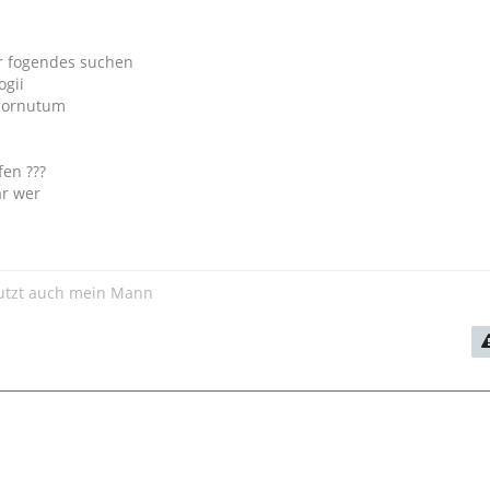
r fogendes suchen
ogii
icornutum
fen ???
ar wer
utzt auch mein Mann