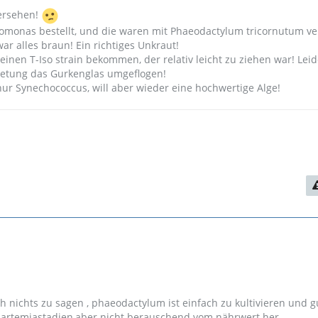
ersehen!
omonas bestellt, und die waren mit Phaeodactylum tricornutum ve
r alles braun! Ein richtiges Unkraut!
einen T-Iso strain bekommen, der relativ leicht zu ziehen war! Leide
retung das Gurkenglas umgeflogen!
r Synechococcus, will aber wieder eine hochwertige Alge!
ch nichts zu sagen , phaeodactylum ist einfach zu kultivieren und g
en artemiastadien,aber nicht berauschend vom nährwert her.