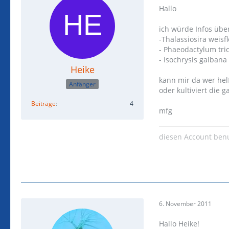
Hallo
ich würde Infos übe
-Thalassiosira weisfl
- Phaeodactylum tr
- Isochrysis galbana
Heike
kann mir da wer hel
Anfänger
oder kultiviert die g
Beiträge
4
mfg
diesen Account ben
6. November 2011
Hallo Heike!