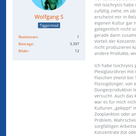
mit Isochrysis habe
zufällig ziehe, im 
Wolfgang S
erscheint mir in Re
eigenen Kultur gar n
Tiggermod
gelegentlich nicht 
gerade dann zusamme
Reaktionen
1
Vorteil der Konzent
Beiträge
3.397
nicht produzieren k
Bilder
12
andere Produkte, wi
Ich habe Isochrysis 
Plexiglasröhren mit 
Flaschen (meist bei
Flüssigdünger, von 
Düngerproduktion le
versucht. Auch das k
war es für mich nic
Kulturen „gekippt“ 
Zooplankton oder an
Problem. Wahrschein
sorgfältigen Arbeit
Konzentrate (tot od