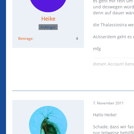
es geht mir rein u
und deswegen würde 
denn auf dauer wäre
Heike
die Thalassiosira w
Anfänger
AUsserdem geht es m
Beiträge
4
mfg
diesen Account ben
7. November 2011
Hallo Heike!
Schade, dass wir fas
nur teilweise behilf