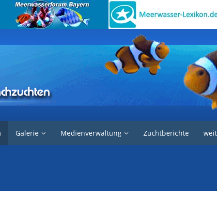
d Futter
Phytoplankton
m
Galerie
Medienverwaltung
Zuchtberichte
weit