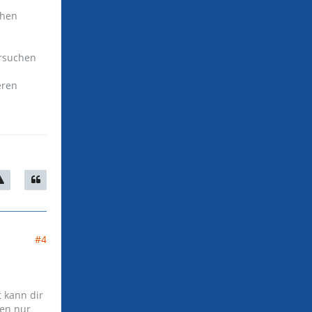
chen
ersuchen
eren
#4
t kann dir
gen nur