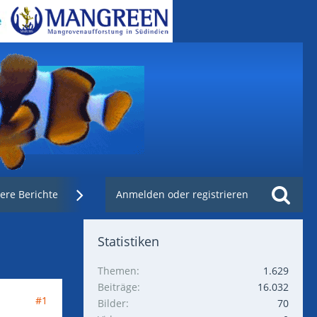
ere Berichte
Weblinks
Anmelden oder registrieren
Nachzuchtenregister.de
Statistiken
Themen
1.629
Beiträge
16.032
#1
Bilder
70