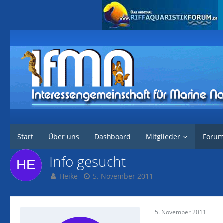
Interessengemeinschaft für marine Nachzuchten
Forum
Plankton un
Start
Über uns
Dashboard
Mitglieder
Foru
Info gesucht
Heike
5. November 2011
5. November 2011