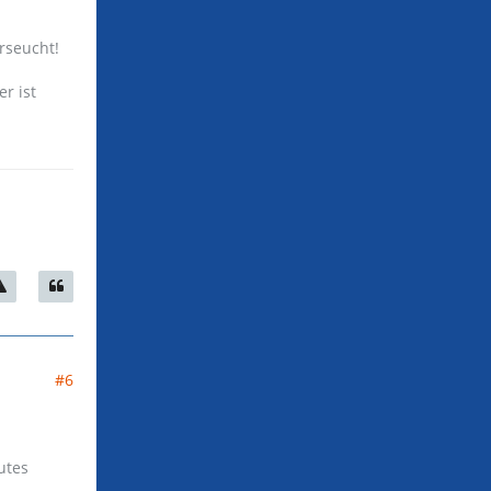
rseucht!
r ist
#6
utes