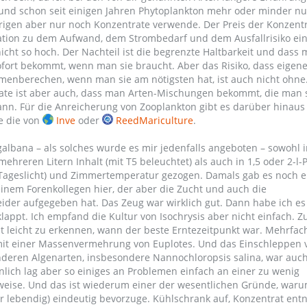
 und schon seit einigen Jahren Phytoplankton mehr oder minder n
übrigen aber nur noch Konzentrate verwende. Der Preis der Konzent
lation zu dem Aufwand, dem Strombedarf und dem Ausfallrisiko ei
icht so hoch. Der Nachteil ist die begrenzte Haltbarkeit und dass 
sofort bekommt, wenn man sie braucht. Aber das Risiko, dass eigen
nberechen, wenn man sie am nötigsten hat, ist auch nicht ohne.
rate ist aber auch, dass man Arten-Mischungen bekommt, die man s
ann. Für die Anreicherung von Zooplankton gibt es darüber hinaus
e die von
Inve
oder
ReedMariculture
.
galbana – als solches wurde es mir jedenfalls angeboten – sowohl 
mehreren Litern Inhalt (mit T5 beleuchtet) als auch in 1,5 oder 2-l-
 Tageslicht) und Zimmertemperatur gezogen. Damals gab es noch 
einem Forenkollegen hier, der aber die Zucht und auch die
ider aufgegeben hat. Das Zeug war wirklich gut. Dann habe ich es 
lappt. Ich empfand die Kultur von Isochrysis aber nicht einfach. 
ht leicht zu erkennen, wann der beste Erntezeitpunkt war. Mehrfac
mit einer Massenvermehrung von Euplotes. Und das Einschleppen 
deren Algenarten, insbesondere Nannochloropsis salina, war auch
lich lag aber so einiges an Problemen einfach an einer zu wenig
sweise. Und das ist wiederum einer der wesentlichen Gründe, waru
er lebendig) eindeutig bevorzuge. Kühlschrank auf, Konzentrat en