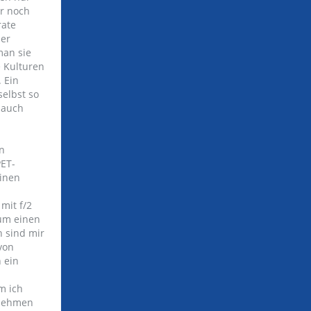
ur noch
rate
ner
man sie
e Kulturen
 Ein
elbst so
 auch
in
PET-
einen
mit f/2
Zum einen
h sind mir
von
 ein
m ich
tnehmen