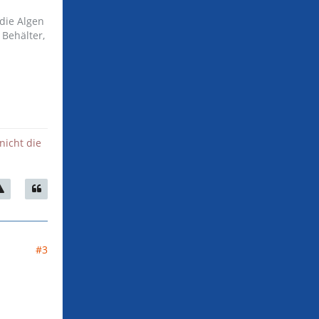
 die Algen
Behälter,
nicht die
#3