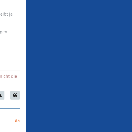
eibt ja
ogen.
nicht die
#5