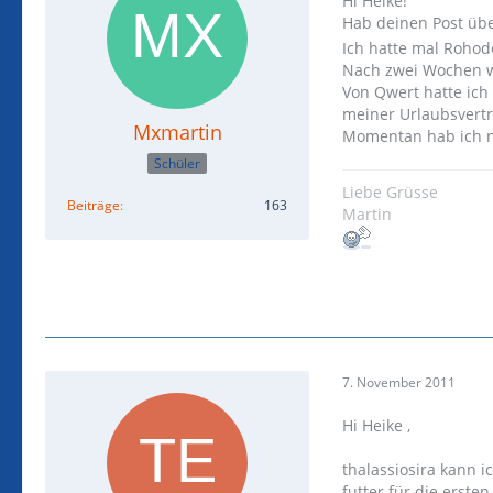
Hi Heike!
Hab deinen Post üb
Ich hatte mal Rohod
Nach zwei Wochen wa
Von Qwert hatte ich 
meiner Urlaubsvert
Mxmartin
Momentan hab ich nu
Schüler
Liebe Grüsse
Beiträge
163
Martin
7. November 2011
Hi Heike ,
thalassiosira kann i
futter für die erst