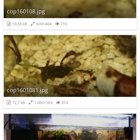
cop160108.jpg
19,56 kB
600×404
716
cop1601081.jpg
72,7 kB
1.000×569
914