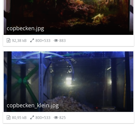
copbecken.jpg
92,38 kB
800×533
883
copbecken_klein.jpg
80,95 kB
800×533
825