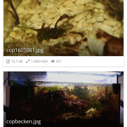
cop1601081.jpg
72,7 kB
1.000×569
951
copbecken.jpg