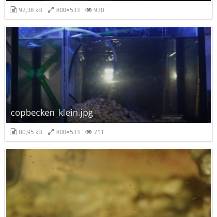
92,38 kB
800×533
930
copbecken_klein.jpg
80,95 kB
800×533
711