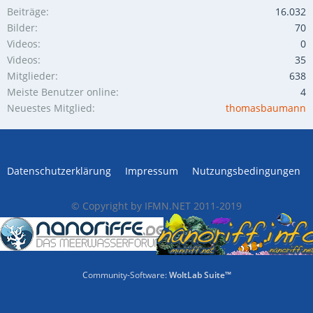
Beiträge
16.032
Bilder
70
Videos
0
Videos
35
Mitglieder
638
Meiste Benutzer online
4
Neuestes Mitglied
thomasbaumann
Datenschutzerklärung
Impressum
Nutzungsbedingungen
© Copyright by IFMN.NET 2011-2019
Community-Software:
WoltLab Suite™