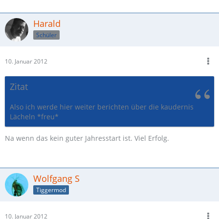
Harald
Schüler
10. Januar 2012
Zitat
Also ich werde hier weiter berichten über die kaudernis
Lächeln *freu*
Na wenn das kein guter Jahresstart ist. Viel Erfolg.
Wolfgang S
Tiggermod
10. Januar 2012