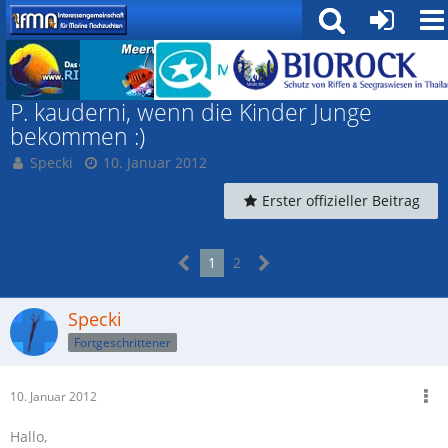
Fische
P. kauderni, wenn die Kinder Junge
bekommen :)
Specki
10. Januar 2012
Erster offizieller Beitrag
1
2
Specki
Fortgeschrittener
10. Januar 2012
Hallo,