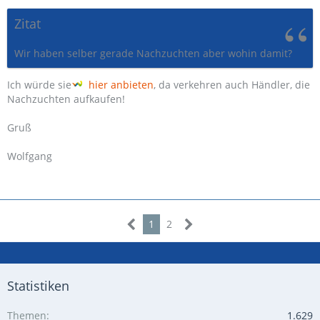
Zitat
Wir haben selber gerade Nachzuchten aber wohin damit?
Ich würde sie
hier anbieten
, da verkehren auch Händler, die
Nachzuchten aufkaufen!
Gruß
Wolfgang
1
2
Statistiken
Themen
1.629