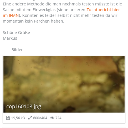
Eine andere Methode die man nochmals testen müsste ist die
Sache mit dem Einweckglas (siehe unseren
Zuchtbericht hier
im IFMN
). Konnten es leider selbst nicht mehr testen da wir
momentan kein Pärchen haben.
Schöne Grüße
Markus
Bilder
cop160108.jpg
19,56 kB
600×404
724