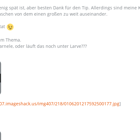
nig spät ist, aber besten Dank für den Tip. Allerdings sind meine 
maschen von dem einen großen zu weit auseinander.
Rat
um Thema.
arnele, oder läuft das noch unter Larve???
407.imageshack.us/img407/218/0106201217592500177.jpg
]