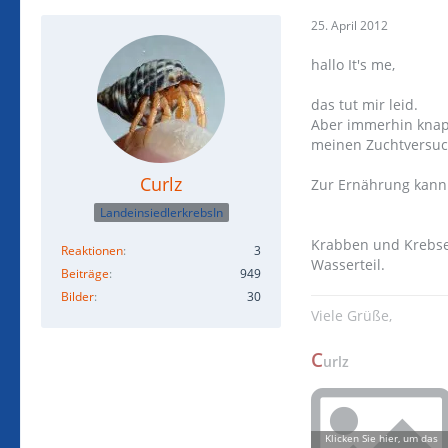
25. April 2012
hallo It's me,
das tut mir leid.
Aber immerhin knapp 
meinen Zuchtversuch
Curlz
Zur Ernährung kann 
LandeinsiedlerkrebsIn
Krabben und Krebse 
Reaktionen
3
Wasserteil.
Beiträge
949
Bilder
30
Viele Grüße,
C
urlz