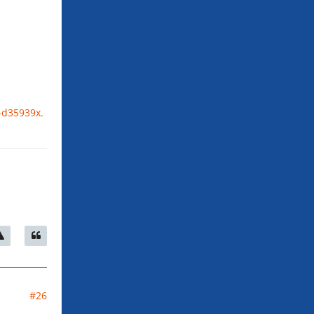
3-d35939x.
#26