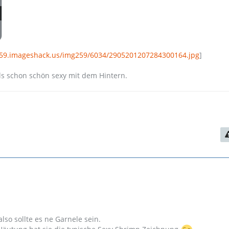
259.imageshack.us/img259/6034/2905201207284300164.jpg
]
lls schon schön sexy mit dem Hintern.
 also sollte es ne Garnele sein.