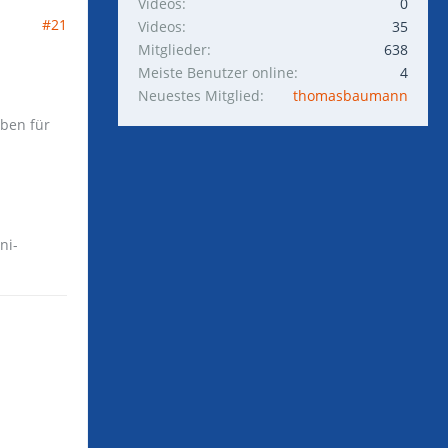
Videos
0
#21
Videos
35
Mitglieder
638
Meiste Benutzer online
4
Neuestes Mitglied
thomasbaumann
aben für
ni-