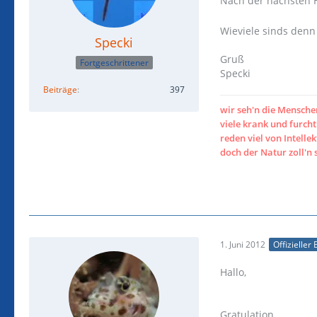
Nach der nächsten H
Wieviele sinds denn
Specki
Gruß
Fortgeschrittener
Specki
Beiträge
397
wir seh'n die Mensch
viele krank und furc
reden viel von Intellek
doch der Natur zoll'n 
1. Juni 2012
Offizieller 
Hallo,
Gratulation