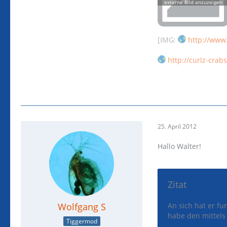
[IMG:
http://www.
http://curlz-crab
25. April 2012
Hallo Walter!
Zitat
Wolfgang S
An sich hat er fu
habe den mittels 
Tiggermod