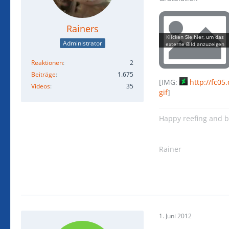
Rainers
Administrator
Reaktionen
2
Beiträge
1.675
[IMG:
http://fc05
Videos
35
gif
]
Happy reefing and 
Rainer
1. Juni 2012