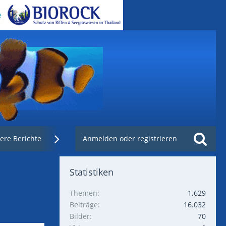
ere Berichte
Weblinks
Anmelden oder registrieren
Nachzuchtenregister.de
Statistiken
Themen
1.629
Beiträge
16.032
Bilder
70