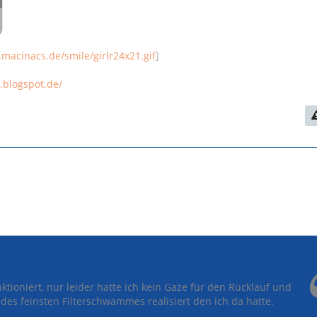
macinacs.de/smile/girlr24x21.gif
]
s.blogspot.de/
nktioniert, nur leider hatte ich kein Gaze für den Rücklauf und
des feinsten Filterschwammes realisiert den ich da hatte.