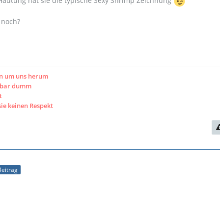
äutung hat sie die typische Sexy Shrimp Zeichnung
 noch?
en um uns herum
htbar dumm
t
sie keinen Respekt
Beitrag