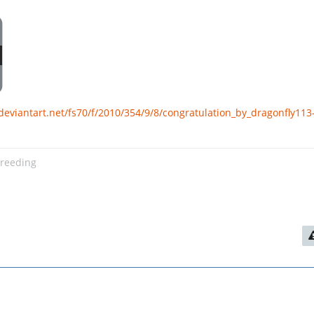
.deviantart.net/fs70/f/2010/354/9/8/congratulation_by_dragonfly11
breeding