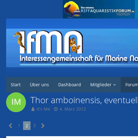
Interessengemeinschaft für marine Nachzuchten
Forum
Marine Tier
Start
Über uns
Dashboard
Mitglieder
Foru
Thor amboinensis, eventuell 
It's Me
4. März 2012
1
2
3