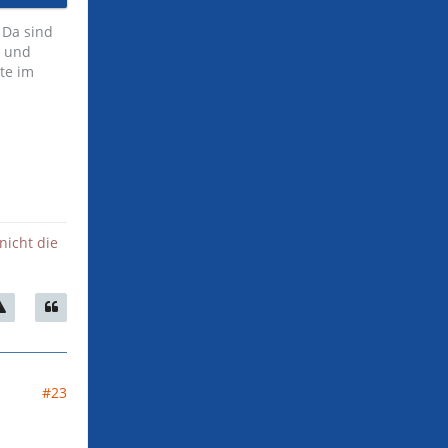
 Da sind
b und
te im
nicht die
#23