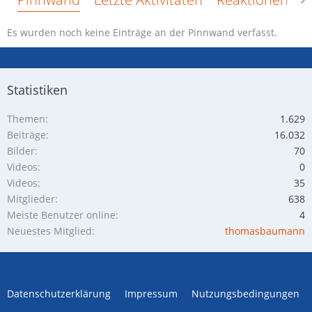
Es wurden noch keine Einträge an der Pinnwand verfasst.
Statistiken
Themen
1.629
Beiträge
16.032
Bilder
70
Videos
0
Videos
35
Mitglieder
638
Meiste Benutzer online
4
Neuestes Mitglied
thomasbaumann
Datenschutzerklärung
Impressum
Nutzungsbedingungen