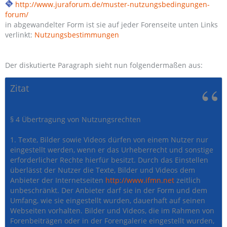
http://www.juraforum.de/muster-nutzungsbedingungen-
forum/
in abgewandelter Form ist sie auf jeder Forenseite unten Links
verlinkt:
Nutzungsbestimmungen
Der diskutierte Paragraph sieht nun folgendermaßen aus:
Zitat
§ 4 Übertragung von Nutzungsrechten
1. Texte, Bilder sowie Videos dürfen von einem Nutzer nur
eingestellt werden, wenn er das Urheberrecht und sonstige
erforderlicher Rechte hierfür besitzt. Durch das Einstellen
überlässt der Nutzer die Texte, Bilder und Videos dem
Anbieter der Internetseiten
http://www.ifmn.net
zeitlich
unbeschränkt. Der Anbieter darf sie in der Form und dem
Umfang, wie sie eingestellt wurden, dauerhaft auf seinen
Webseiten vorhalten. Bilder und Videos, die im Rahmen von
Forenbeiträgen oder in der Forengalerie eingestellt wurden,