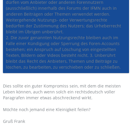
dürfen vom Anbieter oder anderen Forennutzern
(ausschließlich) innerhalb des Forums der IFMN auch in
anderen Beiträgen oder Themen verwendet werden.
Weitergehende Nutzungs- oder Verwertungsrechte
bedürfen der Zustimmung des Nutzers; das Urheberrecht
bleibt im Übrigen unberührt.
2. Die zuvor genannten Nutzungsrechte bleiben auch im
Falle einer Kündigung oder Sperrung des Foren-Accounts
bestehen; ein Anspruch auf Löschung von eingestellten
Texten, Bildern oder Videos besteht nicht. 3. Unberührt
bleibt das Recht des Anbieters, Themen und Beiträge zu
löschen, zu bearbeiten, zu verschieben oder zu schließen.
Dies sollte ein guter Kompromiss sein, mit dem die meisten
Leben können, auch wenn solch ein rechtsdeutsch voller
Paragrafen immer etwas abschreckend wirkt.
Möchte noch jemand eine Kleinigkeit feilen?
Gruß Frank