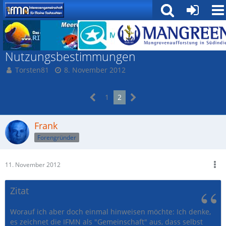
Rund um die IfMN
Nutzungsbestimmungen
Torsten81
8. November 2012
1
2
Frank
Forengründer
11. November 2012
Zitat
Worauf ich aber doch einmal hinweisen möchte: Ich denke,
es zeichnet die IFMN als "Gemeinschaft" aus, dass selbst