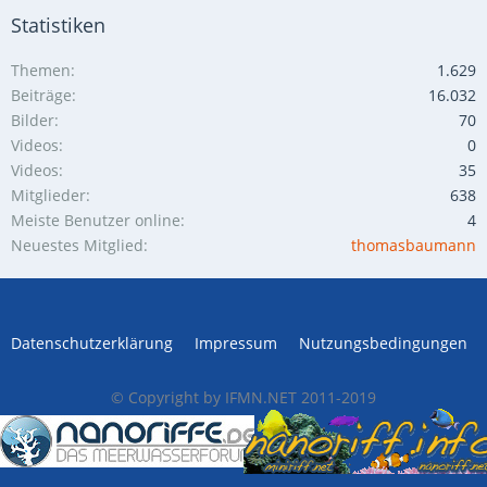
Statistiken
Themen
1.629
Beiträge
16.032
Bilder
70
Videos
0
Videos
35
Mitglieder
638
Meiste Benutzer online
4
Neuestes Mitglied
thomasbaumann
Datenschutzerklärung
Impressum
Nutzungsbedingungen
© Copyright by IFMN.NET 2011-2019