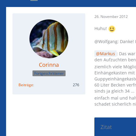
26. November 2012
Huhu!
@Wolfgang: Danke! Ic
Markus
: Das war
den Aufzuchten benu
Corinna
ziemlich viele Mögli
Einhängekasten mit L
Fortgeschrittener
Guppyeinhängekasten
60 Liter Becken ver
Beiträge
276
sinds ja gleich 34 
einfach mal und halt
schadet sicherlich n
Zitat