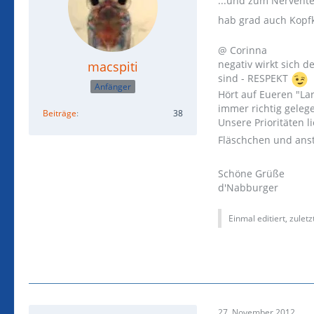
...und zum Nervent
hab grad auch Kopf
@ Corinna
negativ wirkt sich d
macspiti
sind - RESPEKT
Anfänger
Hört auf Eueren "La
immer richtig geleg
Beiträge
38
Unsere Prioritäten l
Fläschchen und anst
Schöne Grüße
d'Nabburger
Einmal editiert, zulet
27. November 2012