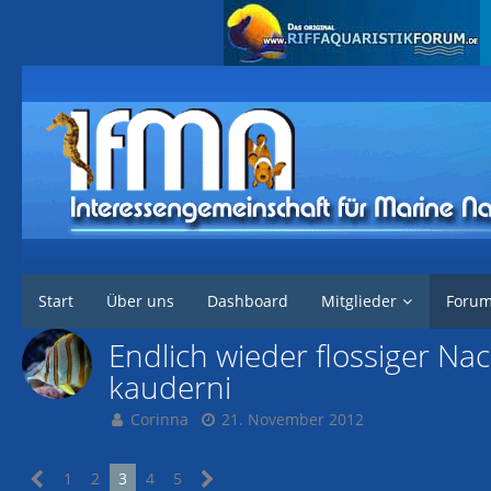
Interessengemeinschaft für marine Nachzuchten
Forum
Marine Tier
Start
Über uns
Dashboard
Mitglieder
Foru
Endlich wieder flossiger Na
kauderni
Corinna
21. November 2012
1
2
3
4
5