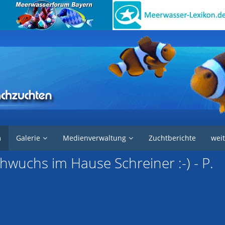
e in der Aquaristik
Fische
m
Galerie
Medienverwaltung
Zuchtberichte
weit
chwuchs im Hause Schreiner :-) - P.