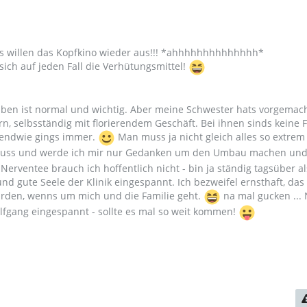
s willen das Kopfkino wieder aus!!! *ahhhhhhhhhhhhhh*
sich auf jeden Fall die Verhütungsmittel!
aben ist normal und wichtig. Aber meine Schwester hats vorgemach
, selbsständig mit florierendem Geschäft. Bei ihnen sinds keine 
gendwie gings immer.
Man muss ja nicht gleich alles so extre
muss und werde ich mir nur Gedanken um den Umbau machen und
 Nerventee brauch ich hoffentlich nicht - bin ja ständig tagsüber al
nd gute Seele der Klinik eingespannt. Ich bezweifel ernsthaft, da
ürden, wenns um mich und die Familie geht.
na mal gucken ... 
fgang eingespannt - sollte es mal so weit kommen!