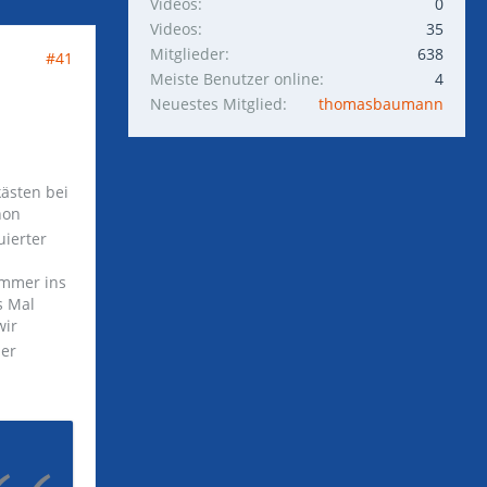
Videos
0
Videos
35
Mitglieder
638
#41
Meiste Benutzer online
4
Neuestes Mitglied
thomasbaumann
kästen bei
hon
uierter
immer ins
s Mal
wir
ber