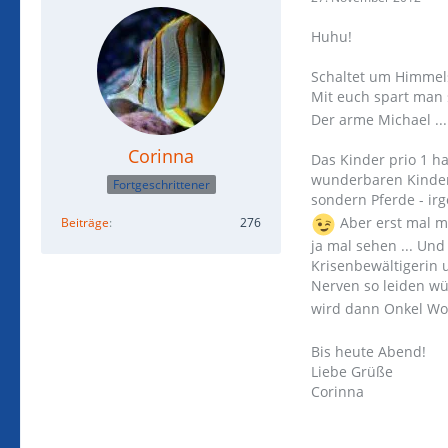
Huhu!
Schaltet um Himmel
Mit euch spart man 
Der arme Michael ...
Corinna
Das Kinder prio 1 h
wunderbaren Kindern
Fortgeschrittener
sondern Pferde - ir
Aber erst mal 
Beiträge
276
ja mal sehen ... Und
Krisenbewältigerin u
Nerven so leiden w
wird dann Onkel Wol
Bis heute Abend!
Liebe Grüße
Corinna