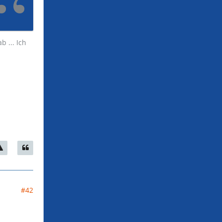
 ... Ich
#42