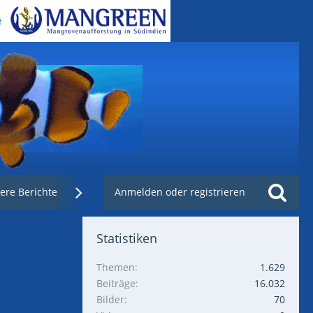
ere Berichte
Weblinks
Anmelden oder registrieren
Nachzuchtenregister.de
Statistiken
Themen
1.629
Beiträge
16.032
Bilder
70