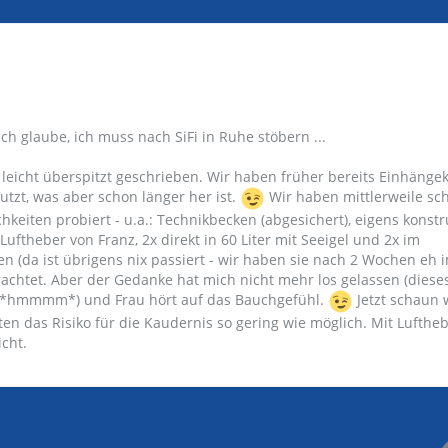
h glaube, ich muss nach SiFi in Ruhe stöbern ...
 leicht überspitzt geschrieben. Wir haben früher bereits Einhänge
tzt, was aber schon länger her ist.
Wir haben mittlerweile sc
chkeiten probiert - u.a.: Technikbecken (abgesichert), eigens konstr
uftheber von Franz, 2x direkt in 60 Liter mit Seeigel und 2x im
 (da ist übrigens nix passiert - wir haben sie nach 2 Wochen eh 
frachtet. Aber der Gedanke hat mich nicht mehr los gelassen (diese
... *hmmmm*) und Frau hört auf das Bauchgefühl.
Jetzt schaun 
en das Risiko für die Kaudernis so gering wie möglich. Mit Lufthe
icht.