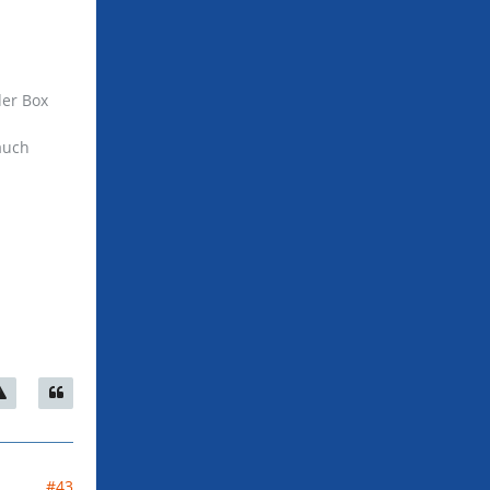
der Box
auch
#43