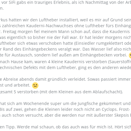
 vor SiFi gabs ein trauriges Erlebnis, als ich Nachmittag von der Ar
n.
us hatten wir den Luftheber installiert, weil es mir auf Grund sei
s zahlreichen Kauderni-Nachwuchses ohne Luftheber fürs Einhän
. Freitag morgen fiel meinem Mann schon auf, dass die Kaudernis
as eigentlich so bisher nie der Fall war. Er hat leider morgens nic
uftheber sich etwas verschoben hatte (Einsiedler rumgeklettert od
 Rand des Einhängebeckens veralgt war. Das Wasser lief also nic
te für Austausch, sondern lief außen am Einhängebecken vorbei.
 nach Hause kam, waren 4 kleine Kaudernis verstorben (Sauerstoff
chnischen Defekts mit dem Luftheber, ging es den anderen wiede
ie Abreise abends damit gründlich verleidet. Sowas passiert imme
st und arbeitet.
sgesamt 5 verstorben (mit dem Kleinen aus dem Ablaufschacht).
 hat sich am Wochenende super um die Jungfische gekümmert und 
Bis auf zwei, gehen die Kleinen leider noch nicht an Cyclops. Frost-
auch schon versucht, aber die werden nur mit äußerster Skepsis 
den Tipp. Werde mal schaun, ob das auch was für mich ist. Hört sic