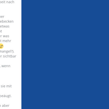
beit nach
ner
gebecken
 etwas
ht
er was
ht mehr
mangel?).
r sichtbar
r, wenn
sie mit
beäugt.
h aber