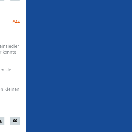
#44
einsiedler
r könnte
en sie
en Kleinen