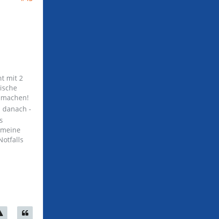
t mit 2
Fische
m machen!
 danach -
s
s meine
Notfalls