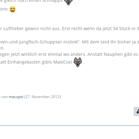
ee gleich noch einen Schnapps
kino
er Luftheber gewiss nicht aus. Erst recht wenn da jetzt 34 Stück in 
rven-und-Jungfisch-Schuppser-instink". Mit dem seid Ihr bisher ja 
en.
iegen jetzt wirklich erst einmal wo anders. Anstatt Nauplien gibt es
att Einhängekasten gibts MaxiCosi
.
zt von
macspiti
(
27. November 2012
)