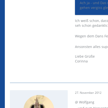
Ach ja - und Das
gehen vergiss gl
Ich weiß schon, dass
seh schon gedankli
Wegen dem Dans Feed
Ansonsten alles supe
Liebe Grüße
Corinna
27. November 2012
@ Wolfgang