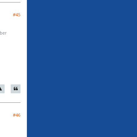
#45
aber
#46