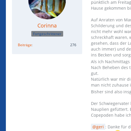
pünktlich am Freitag
Hause gekommen bi
Auf Anraten von Mark
Corinna
Schilderung und de
nicht mehr wohl war
Fortgeschrittener
schreckhaft waren, w
gesehen, dass der L
Beiträge
276
auch immer) und der
ins Becken und sorg
Als ich Nachmittags
Nach Beheben des te
gut.
Natürlich war mir d
man nicht zuhause i
Bisher sind also in
Der Schwiegervater
Nauplien gefüttert. 
Copepoden habe ich 
geri
: Danke für 