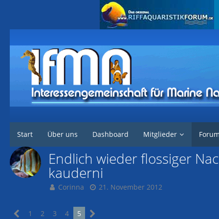
Interessengemeinschaft für marine Nachzuchten
Forum
Marine Tier
Start
Über uns
Dashboard
Mitglieder
Foru
Endlich wieder flossiger Na
kauderni
Corinna
21. November 2012
1
2
3
4
5