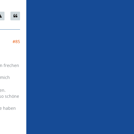
#85
em frechen
 mich
en.
 so schöne
ie haben