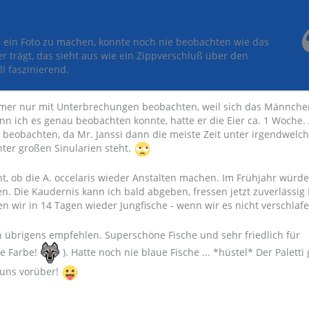
ein Foto zu machen, konnte noch nie beobachten wie das
r trägt, das sieht aus wie ein Zippverschluß über den
l faszinierend.
mmer nur mit Unterbrechungen beobachten, weil sich das Männche
enn ich es genau beobachten konnte, hatte er die Eier ca. 1 Woche.
u beobachten, da Mr. Janssi dann die meiste Zeit unter irgendwelc
er großen Sinularien steht.
t, ob die A. occelaris wieder Anstalten machen. Im Frühjahr würde
n. Die Kaudernis kann ich bald abgeben, fressen jetzt zuverlässig 
n wir in 14 Tagen wieder Jungfische - wenn wir es nicht verschlafe
ch übrigens empfehlen. Superschöne Fische und sehr friedlich für
le Farbe!
). Hatte noch nie blaue Fische ... *hüstel* Der Paletti
 uns vorüber!