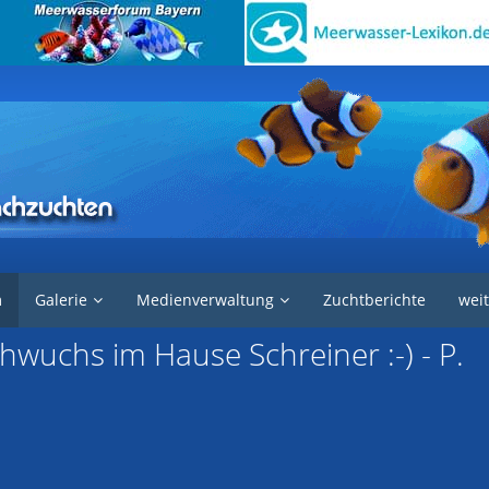
e in der Aquaristik
Fische
m
Galerie
Medienverwaltung
Zuchtberichte
weit
chwuchs im Hause Schreiner :-) - P.