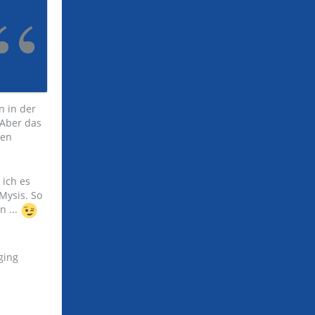
n in der
 Aber das
hen
 ich es
Mysis. So
n ...
 ging