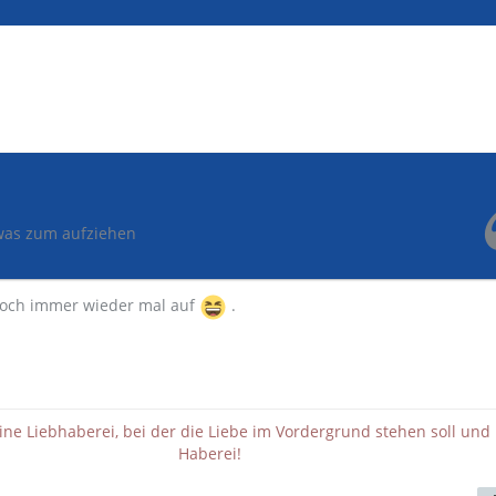
was zum aufziehen
doch immer wieder mal auf
.
eine Liebhaberei, bei der die Liebe im Vordergrund stehen soll und 
Haberei!