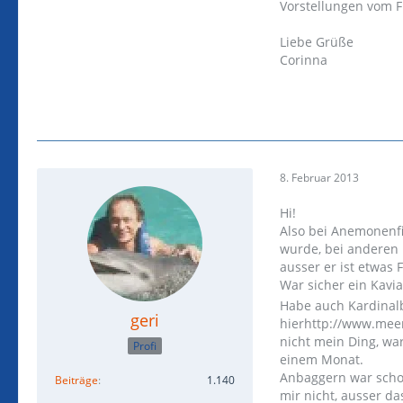
Vorstellungen vom F
Liebe Grüße
Corinna
8. Februar 2013
Hi!
Also bei Anemonenfi
wurde, bei anderen 
ausser er ist etwas 
War sicher ein Kavi
Habe auch Kardinal
geri
hierhttp://www.meer
nicht mein Ding, war
Profi
einem Monat.
Anbaggern war schon 
Beiträge
1.140
mir nicht, ausser d