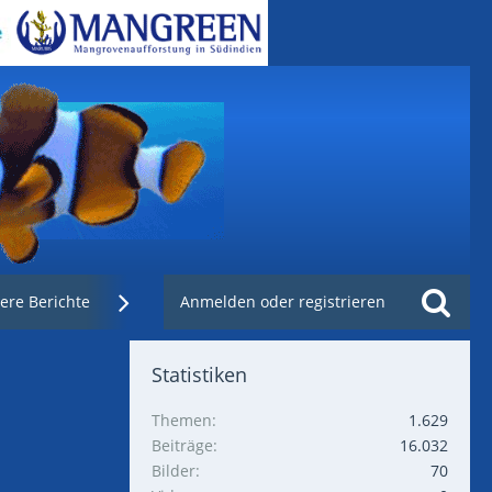
ere Berichte
Weblinks
Anmelden oder registrieren
Nachzuchtenregister.de
Statistiken
Themen
1.629
Beiträge
16.032
Bilder
70