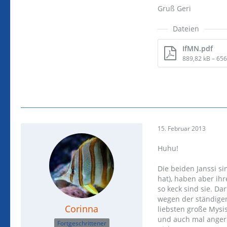
Gruß Geri
Dateien
IfMN.pdf
889,82 kB – 65
15. Februar 2013
Huhu!
Die beiden Janssi s
hat), haben aber ihr
so keck sind sie. Da
wegen der ständige
Corinna
liebsten große Mysi
und auch mal angere
Fortgeschrittener