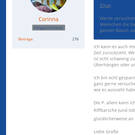
Zitat
Corinna
Werde versuchen 
Männchen die Eie
Fortgeschrittener
ganzen Bauch, vol
Beiträge
276
Ich kann es auch i
Zeit zurückzieht. W
ist echt schwierig z
Überhängen oder unt
Ich bin echt gespann
ganz gerne versuche
wie es aussieht habe
Die P. alleni kann i
Riffbarsche (und tol
glücklicherweise an
Liebe Grüße