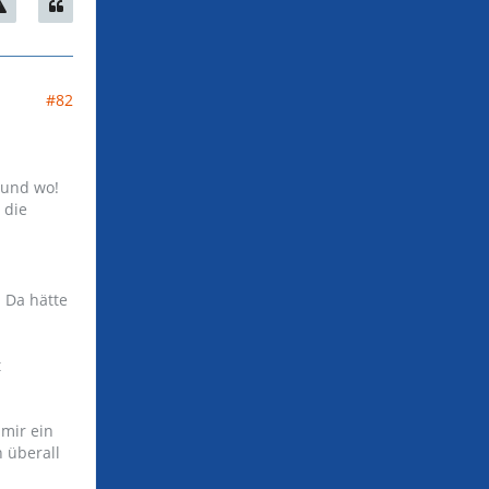
#82
 und wo!
 die
. Da hätte
t
 mir ein
 überall