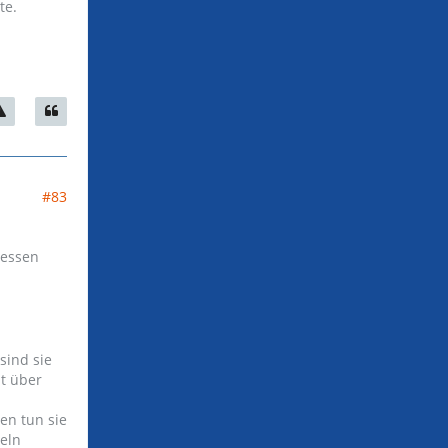
te.
#83
ressen
sind sie
it über
en tun sie
deln