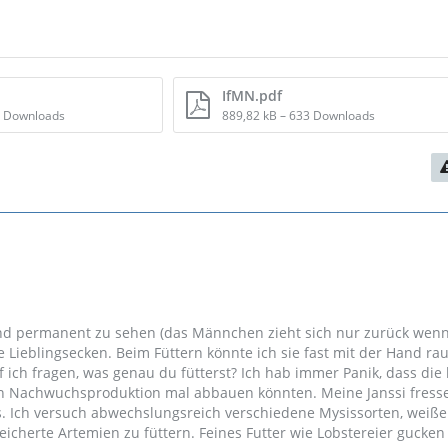
IfMN.pdf
6 Downloads
889,82 kB – 633 Downloads
ind permanent zu sehen (das Männchen zieht sich nur zurück wenn
e Lieblingsecken. Beim Füttern könnte ich sie fast mit der Hand ra
rf ich fragen, was genau du fütterst? Ich hab immer Panik, dass die
n Nachwuchsproduktion mal abbauen könnten. Meine Janssi fress
s. Ich versuch abwechslungsreich verschiedene Mysissorten, weiß
icherte Artemien zu füttern. Feines Futter wie Lobstereier gucken 