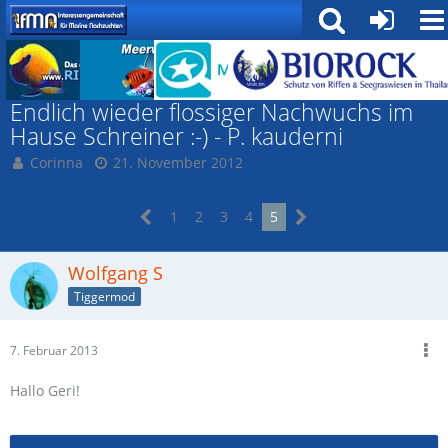
Fische
Endlich wieder flossiger Nachwuchs im
Hause Schreiner :-) - P. kauderni
Corinna
21. November 2012
1
2
3
4
5
Wolfgang S
Tiggermod
7. Februar 2013
Hallo Geri!