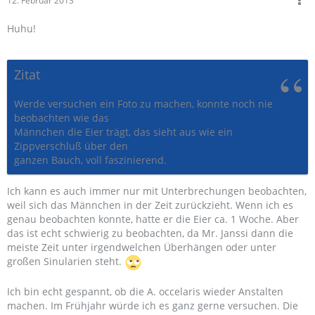
12. Februar 2013
Huhu!
Zitat
Werde versuchen ein Foto zu machen, konnte noch nie
beobachten wie das
Männchen die Eier trägt, das sieht aus wie ein
Zippverschluß über den
ganzen Bauch, voll faszinierend.
Ich kann es auch immer nur mit Unterbrechungen beobachten,
weil sich das Männchen in der Zeit zurückzieht. Wenn ich es
genau beobachten konnte, hatte er die Eier ca. 1 Woche. Aber
das ist echt schwierig zu beobachten, da Mr. Janssi dann die
meiste Zeit unter irgendwelchen Überhängen oder unter
großen Sinularien steht.
Ich bin echt gespannt, ob die A. occelaris wieder Anstalten
machen. Im Frühjahr würde ich es ganz gerne versuchen. Die