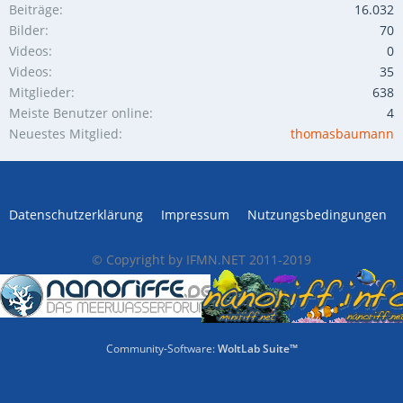
Beiträge
16.032
Bilder
70
Videos
0
Videos
35
Mitglieder
638
Meiste Benutzer online
4
Neuestes Mitglied
thomasbaumann
Datenschutzerklärung
Impressum
Nutzungsbedingungen
© Copyright by IFMN.NET 2011-2019
Community-Software:
WoltLab Suite™