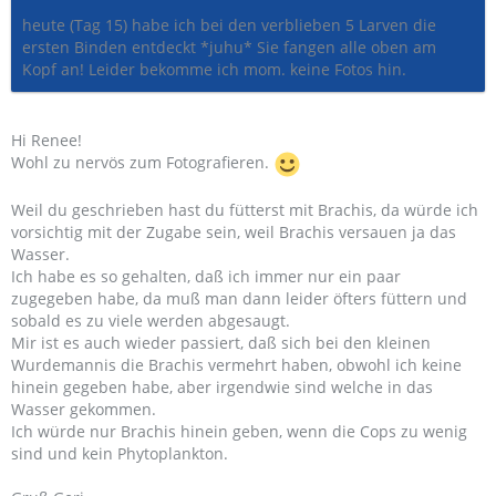
heute (Tag 15) habe ich bei den verblieben 5 Larven die
ersten Binden entdeckt *juhu* Sie fangen alle oben am
Kopf an! Leider bekomme ich mom. keine Fotos hin.
Hi Renee!
Wohl zu nervös zum Fotografieren.
Weil du geschrieben hast du fütterst mit Brachis, da würde ich
vorsichtig mit der Zugabe sein, weil Brachis versauen ja das
Wasser.
Ich habe es so gehalten, daß ich immer nur ein paar
zugegeben habe, da muß man dann leider öfters füttern und
sobald es zu viele werden abgesaugt.
Mir ist es auch wieder passiert, daß sich bei den kleinen
Wurdemannis die Brachis vermehrt haben, obwohl ich keine
hinein gegeben habe, aber irgendwie sind welche in das
Wasser gekommen.
Ich würde nur Brachis hinein geben, wenn die Cops zu wenig
sind und kein Phytoplankton.