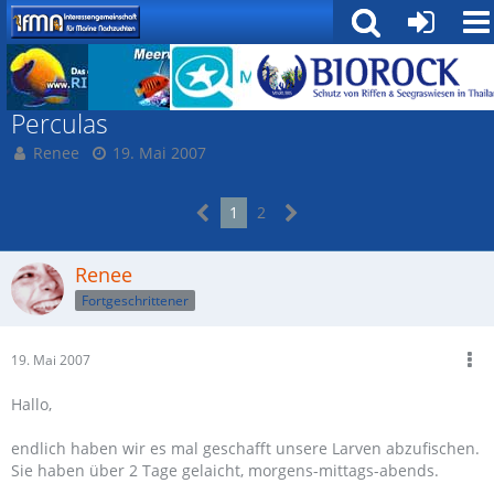
Fische
Perculas
Renee
19. Mai 2007
1
2
Renee
Fortgeschrittener
19. Mai 2007
Hallo,
endlich haben wir es mal geschafft unsere Larven abzufischen.
Sie haben über 2 Tage gelaicht, morgens-mittags-abends.