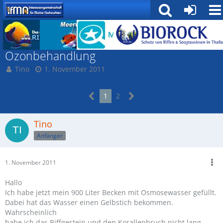
DIY / Technik und Methoden
Ozonbehandlung
Tino
1. November 2011
1
2
Tino
Anfänger
1. November 2011
Hallo
Ich habe jetzt mein 900 Liter Becken mit Osmosewasser gefüllt.
Dabei hat das Wasser einen Gelbstich bekommen.
Wahrscheinlich
habe ich das Riffgestein und den Korallenbruch nicht lang