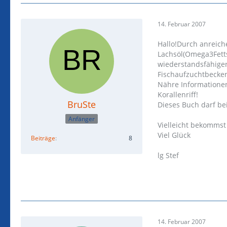
14. Februar 2007
Hallo!Durch anreich
Lachsöl(Omega3Fetts
wiederstandsfähiger
Fischaufzuchtbecke
Nähre Informatione
Korallenriff!
BruSte
Dieses Buch darf be
Anfänger
Vielleicht bekommst
Viel Glück
Beiträge
8
lg Stef
14. Februar 2007