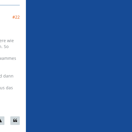
#22
ere wie
n. So
chwammes
nd dann
aus das