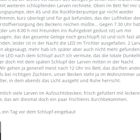
mit weiteren schlüpfenden Larven rechnete. Oben im Bett fiel mir 
ömungspumpe, den AS und die Rückförderpumpe gar nicht wieder
, hmmm, kurz überlegt und für gut befunden, das der Luftheber de
erstoffversorgung des Beckens reichen müßte... Gegen 7.30 Uhr ha
(der um 8.00 h mit Freunden ins Ruhrgebiet gedüst ist) um mir
sagen, das das gesamte Gelege noch geschlüpft ist und sich fast al
en, leider ist in der Nacht die LED im Trichter ausgefallen. 2 Lar
n abgesaugt, mehr hab ich später aber auch nicht mehr gefunden
die LED nach dem Schlupf aus?! Ich vermute, das die totale Dunkel
 doch mit dem späten Schlupf der Larven mitten in der Nacht
 gehen ja generell meist nach 12 Uhr ins Bett, das dürften ande
ls bei richtigen Züchtern, unser Becken steht ja im Wohnzimmer u
ller, in dem abends das Licht ausgeht und Ruhe herrscht.
ich viele Larven im Aufzuchtsbecken, frisch gefüttert mit lecker
fe, das wir diesmal doch ein paar Fischleins durchbekommen.
n, ein Tag vor dem Schlupf eingebaut