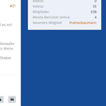
Videos
0
#21
Videos
35
Mitglieder
638
Meiste Benutzer online
4
Neuestes Mitglied
thomasbaumann
l es mit
ilterwatte
ür kleine
ftheber