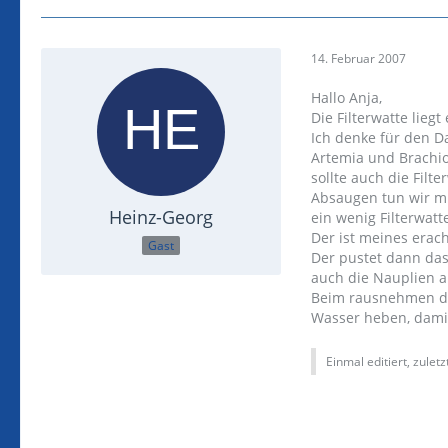
14. Februar 2007
Hallo Anja,
Die Filterwatte liegt 
Ich denke für den Da
Artemia und Brachio
sollte auch die Fil
Absaugen tun wir mi
Heinz-Georg
ein wenig Filterwat
Der ist meines erac
Gast
Der pustet dann da
auch die Nauplien al
Beim rausnehmen de
Wasser heben, damit
Einmal editiert, zulet