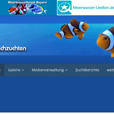
e in der Aquaristik
Fische
m
Galerie
Medienverwaltung
Zuchtberichte
weit