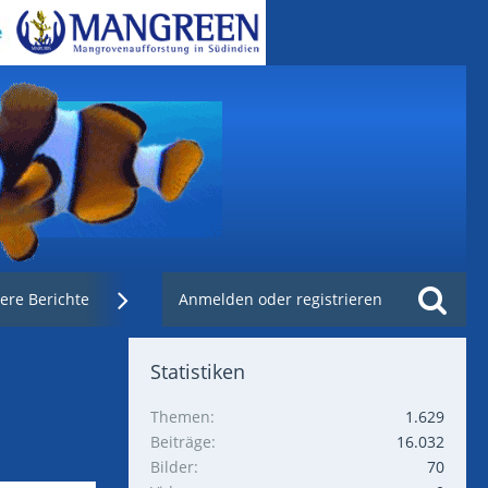
ere Berichte
Weblinks
Anmelden oder registrieren
Nachzuchtenregister.de
Statistiken
Themen
1.629
Beiträge
16.032
Bilder
70