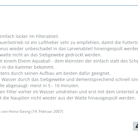
einfach locker im Filterabteil.
uerbetrieb ist ein Luftheber sehr zu empfehlen, damit die Futterti
nus wieder unbeschadet in das Larvenabteil hineingespült werde
terwatte nicht an das Siebgewebe gedrückt werden.
t einem Eheim Aquaball - dem kleinsten der einfach statt des S
te in die Kammer bekommt.
htens durch seinen Aufbau am besten dafür geeignet.
s Wasser durch das Siebgewebe und dementsprechend schnell si
le abgesaugt- meist in 5 - 10 minuten.
n Filter vorher im Wasser umdrehen und erst mit dem Unterteil 
 die Nauplien nicht wieder aus der Watte hinausgespült werden.
zt von Heinz-Georg (
14. Februar 2007
)