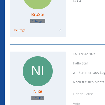
lg Stef
BruSte
Anfänger
Beiträge
8
15. Februar 2007
Hallo Stef,
wir kommen aus Lage
Noch tut sich nichts.
Nixe
Lieben Gruss
Schüler
Anja