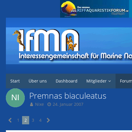
Interessengemeinschaft für marine Nachzuchten
Forum
Marine Tier
Start
Über uns
Dashboard
Mitglieder
Foru
Premnas biaculeatus
Nixe
24. Januar 2007
1
2
3
4