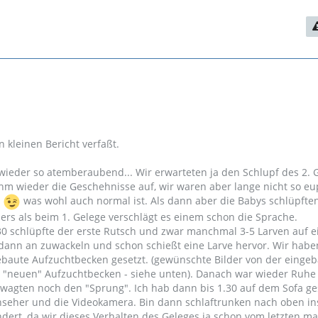
 kleinen Bericht verfaßt.
 wieder so atemberaubend... Wir erwarteten ja den Schlupf des 2. 
m wieder die Geschehnisse auf, wir waren aber lange nicht so eu
l
was wohl auch normal ist. Als dann aber die Babys schlüpfte
ers als beim 1. Gelege verschlägt es einem schon die Sprache.
30 schlüpfte der erste Rutsch und zwar manchmal 3-5 Larven auf e
t dann an zuwackeln und schon schießt eine Larve hervor. Wir hab
baute Aufzuchtbecken gesetzt. (gewünschte Bilder von der einge
 "neuen" Aufzuchtbecken - siehe unten). Danach war wieder Ruhe
wagten noch den "Sprung". Ich hab dann bis 1.30 auf dem Sofa ge
rnseher und die Videokamera. Bin dann schlaftrunken nach oben in
ert, da wir dieses Verhalten des Geleges ja schon vom letzten ma