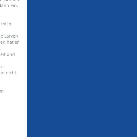
dann ein,
r
t mich
le Larven
ven hat er
,
heit und
re
nd nicht
em