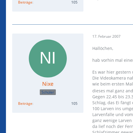
Beiträge
105
17. Februar 2007
Hallöchen,
hab vorhin mal einen
Es war hier gestern
Die Videokamera nah
Nixe
wie beim ersten Ma
dieses mal ganz and
Schüler
Gegen 22.45 bis 23.
Schlag, das Ei fäng
Beiträge
105
100 Larven ins umge
Larvenfalle und vom
ganz wenige Larven 
da lief noch der Fe
Schlafzimmer gewand