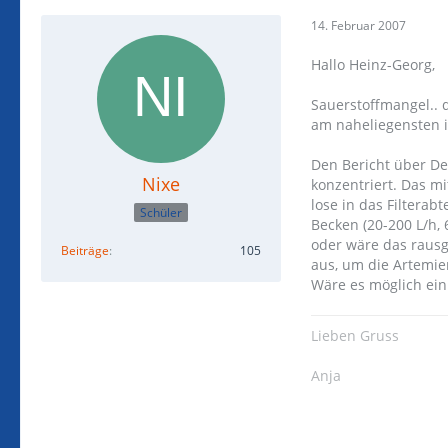
14. Februar 2007
Hallo Heinz-Georg,
Sauerstoffmangel.. 
am naheliegensten i
Den Bericht über De
Nixe
konzentriert. Das mi
lose in das Filterab
Schüler
Becken (20-200 L/h, 
oder wäre das raus
Beiträge
105
aus, um die Artemie
Wäre es möglich ein
Lieben Gruss
Anja