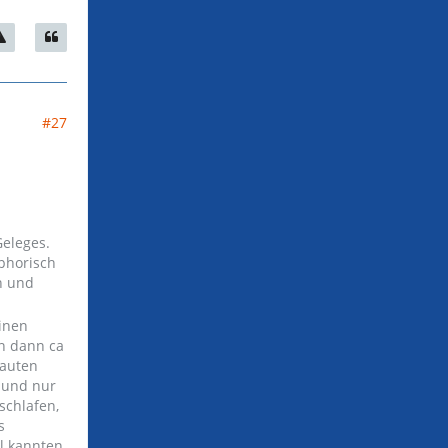
#27
Geleges.
phorisch
n und
inen
en dann ca
bauten
 und nur
schlafen,
s
l kannten