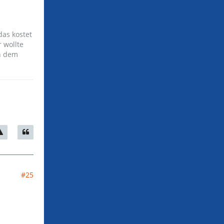
as kostet
 wollte
n dem
#25