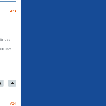
#23
ür das
30Euro!
#24