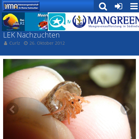
Curlz' Landeinsiedlerkrebs Bilderbuch
LEK Nachzuchten
Curlz
26. Oktober 2012