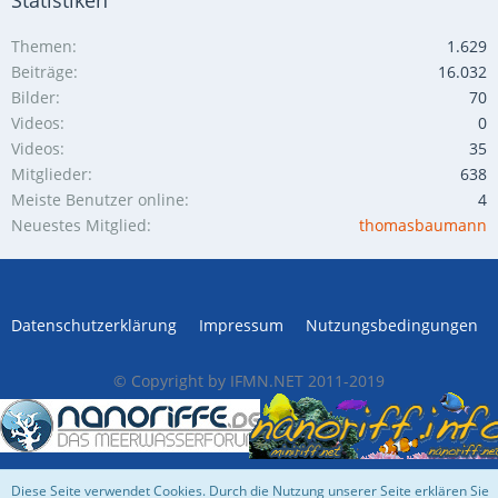
Statistiken
Themen
1.629
Beiträge
16.032
Bilder
70
Videos
0
Videos
35
Mitglieder
638
Meiste Benutzer online
4
Neuestes Mitglied
thomasbaumann
Datenschutzerklärung
Impressum
Nutzungsbedingungen
© Copyright by IFMN.NET 2011-2019
Diese Seite verwendet Cookies. Durch die Nutzung unserer Seite erklären Sie
Community-Software:
WoltLab Suite™