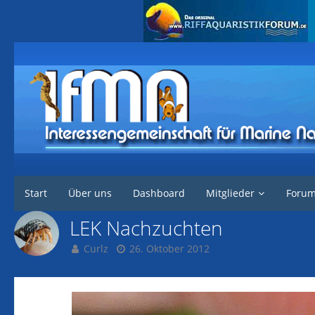
Interessengemeinschaft für marine Nachzuchten
Galerie
Alben von 
Start
Über uns
Dashboard
Mitglieder
Foru
LEK Nachzuchten
Curlz
26. Oktober 2012