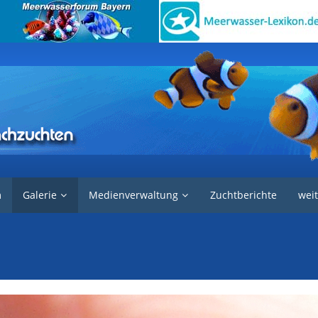
Curlz
Curlz' Landeinsiedlerkrebs Bilderbuch
m
Galerie
Medienverwaltung
Zuchtberichte
weit