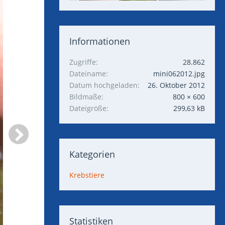
Informationen
Zugriffe
28.862
Dateiname
mini062012.jpg
Datum hochgeladen
26. Oktober 2012
Bildmaße
800 × 600
Dateigröße
299,63 kB
Kategorien
Krebstiere
Statistiken