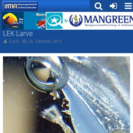
Curlz' Landeinsiedlerkrebs Bilderbuch
LEK Larve
Curlz
26. Oktober 2012