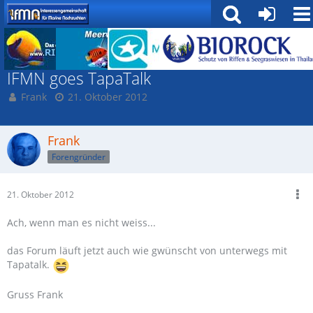
Rund um die IfMN
IFMN goes TapaTalk
Frank
21. Oktober 2012
Frank
Forengründer
21. Oktober 2012
Ach, wenn man es nicht weiss...
das Forum läuft jetzt auch wie gwünscht von unterwegs mit
Tapatalk.
Gruss Frank