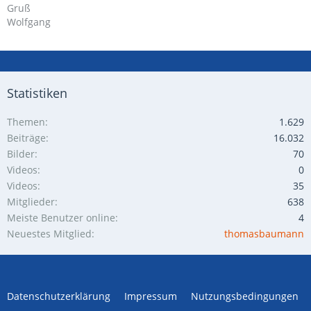
Gruß
Wolfgang
Statistiken
Themen
1.629
Beiträge
16.032
Bilder
70
Videos
0
Videos
35
Mitglieder
638
Meiste Benutzer online
4
Neuestes Mitglied
thomasbaumann
Datenschutzerklärung
Impressum
Nutzungsbedingungen