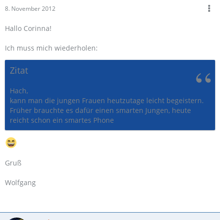
8. November 2012
Hallo Corinna!
Ich muss mich wiederholen:
Zitat
Hach,
kann man die jungen Frauen heutzutage leicht begeistern.
Früher brauchte es dafür einen smarten Jungen, heute
reicht schon ein smartes Phone
Gruß
Wolfgang