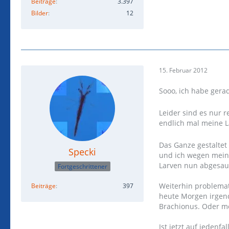
Beiträge
3.397
Bilder
12
15. Februar 2012
Sooo, ich habe ger
Leider sind es nur r
endlich mal meine L
Das Ganze gestaltet 
Specki
und ich wegen mein
Larven nun abgesaug
Fortgeschrittener
Weiterhin problemati
Beiträge
397
heute Morgen irgend
Brachionus. Oder me
Ist jetzt auf jedenf