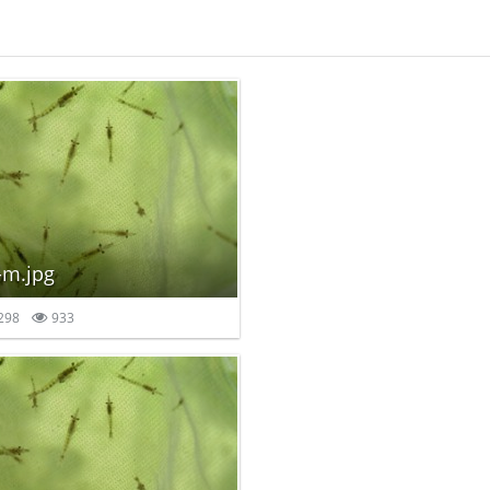
-m.jpg
298
933