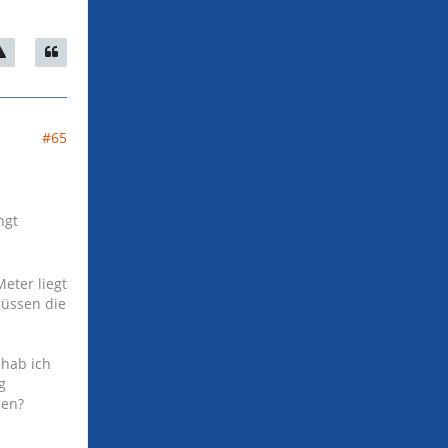
#65
ngt
eter liegt
müssen die
 hab ich
g
men?