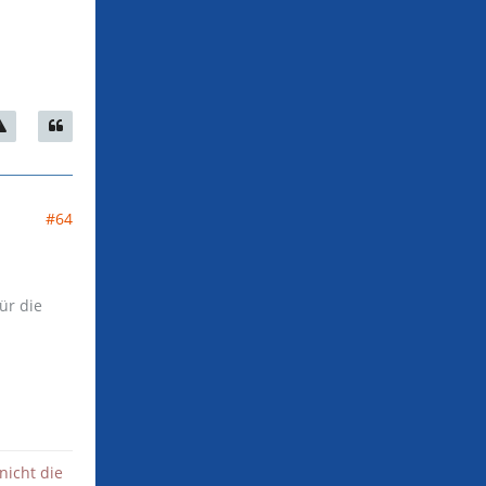
#64
ür die
nicht die