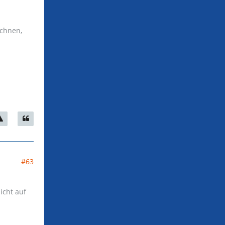
echnen,
#63
icht auf