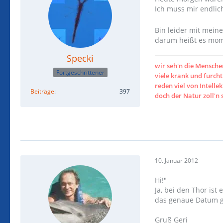
Ich muss mir endlic
Bin leider mit mein
darum heißt es mom
Specki
wir seh'n die Mensch
Fortgeschrittener
viele krank und furc
reden viel von Intellek
Beiträge
397
doch der Natur zoll'n 
10. Januar 2012
Hi!"
Ja, bei den Thor ist
das genaue Datum 
Gruß Geri