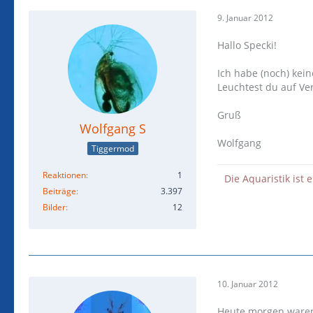
9. Januar 2012
Hallo Specki!
Ich habe (noch) kei
Leuchtest du auf Ve
Gruß
Wolfgang S
Wolfgang
Tiggermod
Reaktionen
1
Die Aquaristik ist 
Beiträge
3.397
Bilder
12
10. Januar 2012
Heute morgen waren 