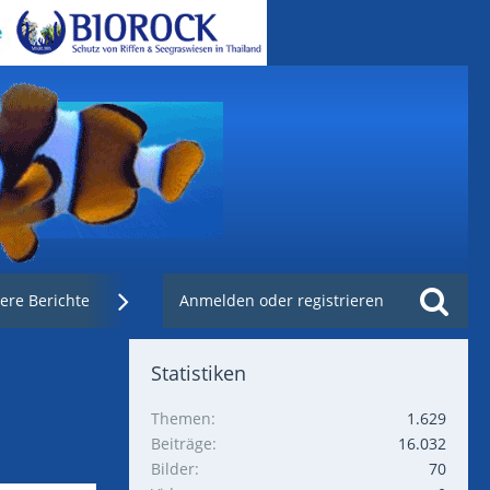
ere Berichte
Weblinks
Anmelden oder registrieren
Nachzuchtenregister.de
Statistiken
Themen
1.629
Beiträge
16.032
Bilder
70