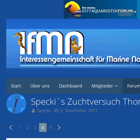
Interessengemeinschaft für marine Nachzuchten
Forum
Marine Tier
Start
Über uns
Dashboard
Mitglieder
Foru
Specki´s Zuchtversuch Tho
Specki
9. November 2011
1
2
3
4
5