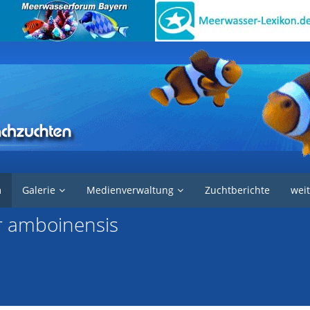
e in der Aquaristik
Garnelen und Krebse
m
Galerie
Medienverwaltung
Zuchtberichte
weit
r amboinensis