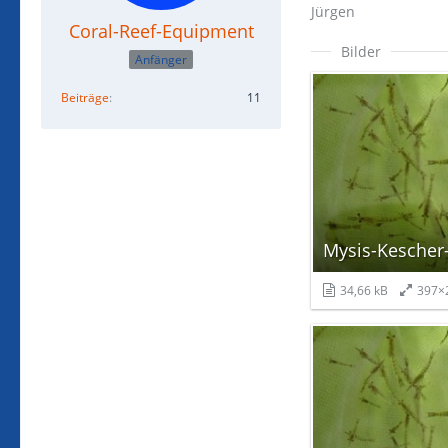
Jürgen
Coral-Reef-Equipment
Bilder
Anfänger
Beiträge
11
Mysis-Kescher
34,66 kB
397×