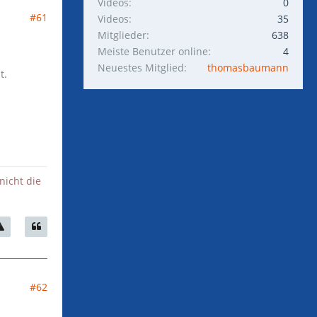
Videos
0
#61
Videos
35
Mitglieder
638
Meiste Benutzer online
4
Neuestes Mitglied
thomasbaumann
t.
nicht die
#62