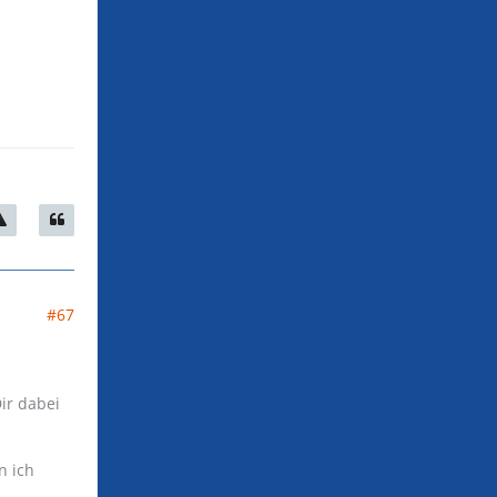
#67
ir dabei
n ich