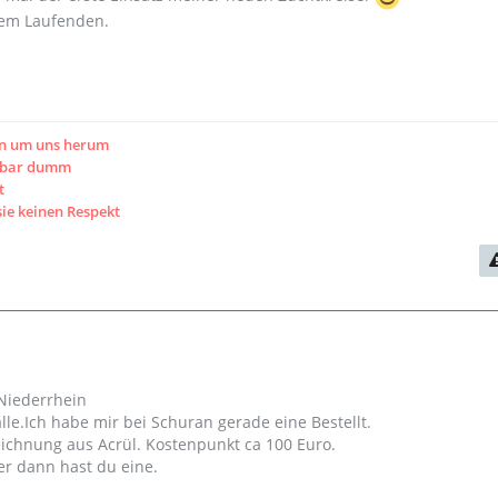
dem Laufenden.
en um uns herum
htbar dumm
t
sie keinen Respekt
Niederrhein
le.Ich habe mir bei Schuran gerade eine Bestellt.
eichnung aus Acrül. Kostenpunkt ca 100 Euro.
ber dann hast du eine.