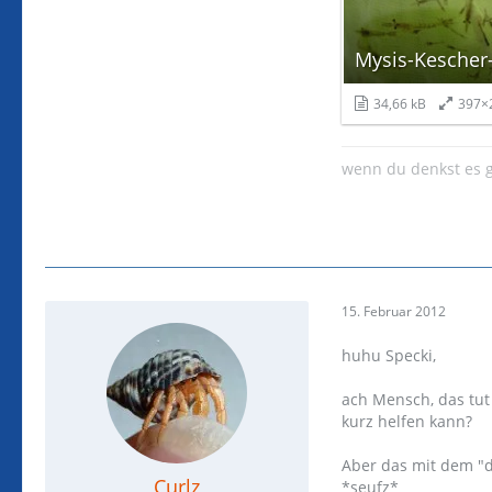
Mysis-Kescher
34,66 kB
397×
wenn du denkst es g
15. Februar 2012
huhu Specki,
ach Mensch, das tut
kurz helfen kann?
Aber das mit dem "di
Curlz
*seufz*