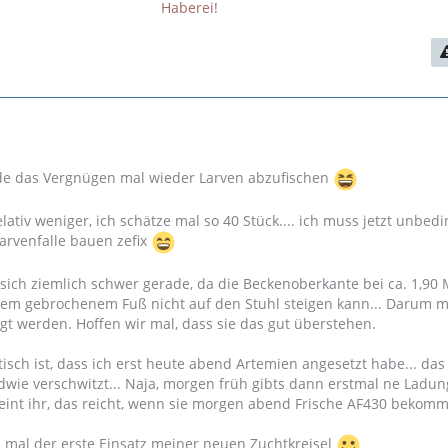
Haberei!
ade das Vergnügen mal wieder Larven abzufischen
elativ weniger, ich schätze mal so 40 Stück.... ich muss jetzt unbedi
arvenfalle bauen zefix
sich ziemlich schwer gerade, da die Beckenoberkante bei ca. 1,90 M
em gebrochenem Fuß nicht auf den Stuhl steigen kann... Darum 
t werden. Hoffen wir mal, dass sie das gut überstehen.
sch ist, dass ich erst heute abend Artemien angesetzt habe... das
wie verschwitzt... Naja, morgen früh gibts dann erstmal ne Ladun
int ihr, das reicht, wenn sie morgen abend Frische AF430 bekom
all mal der erste Einsatz meiner neuen Zuchtkreisel