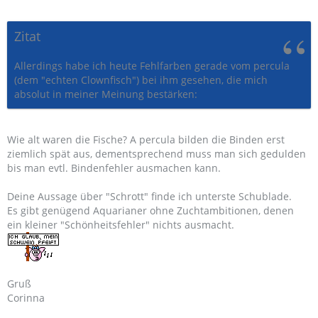
Zitat
Allerdings habe ich heute Fehlfarben gerade vom percula
(dem "echten Clownfisch") bei ihm gesehen, die mich
absolut in meiner Meinung bestärken:
Wie alt waren die Fische? A percula bilden die Binden erst
ziemlich spät aus, dementsprechend muss man sich gedulden
bis man evtl. Bindenfehler ausmachen kann.
Deine Aussage über "Schrott" finde ich unterste Schublade.
Es gibt genügend Aquarianer ohne Zuchtambitionen, denen
ein kleiner "Schönheitsfehler" nichts ausmacht.
Gruß
Corinna