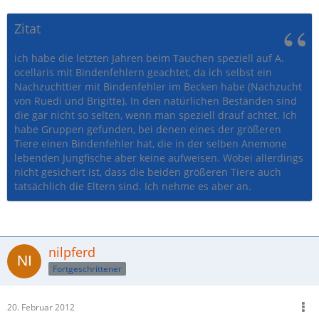
Zitat
ich habe die letzten Jahren beim Tauchen speziell auf A.
ocellaris mit Bindenfehlern geachtet, da ich selbst ein
Nachzuchttier mit Bindenfehler im Becken habe (Nachzucht
von Ruedi und Brigitte). In den natürlichen Beständen sind
die gar nicht so selten, wenn man speziell drauf achtet. Ich
habe Gruppen gefunden, bei denen eines der größeren
Tiere einen Bindenfehler hat, die in der selben Anemone
lebenden Jungfische aber keine aufweisen. Wobei allerdings
nicht gesichert ist, dass die beiden größeren Tiere auch
tatsächlich die Eltern sind. Ich nehme es aber an.
nilpferd
Fortgeschrittener
20. Februar 2012