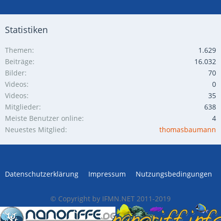
Statistiken
Themen
1.629
Beiträge
16.032
Bilder
70
Videos
0
Videos
35
Mitglieder
638
Meiste Benutzer online
4
Neuestes Mitglied
thomasbaumann
Datenschutzerklärung
Impressum
Nutzungsbedingungen
© Copyright by IFMN.NET 2011-2019