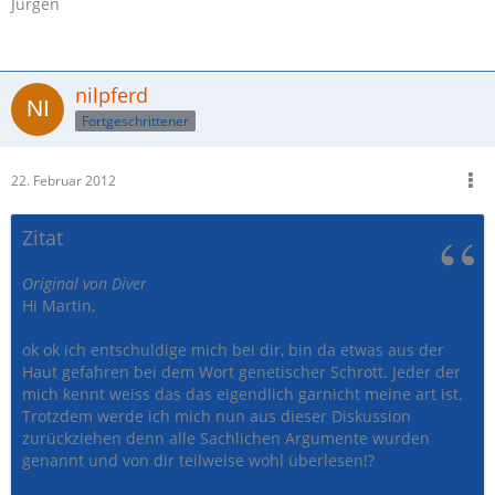
Jürgen
nilpferd
Fortgeschrittener
22. Februar 2012
Zitat
Original von Diver
Hi Martin,
ok ok ich entschuldige mich bei dir, bin da etwas aus der
Haut gefahren bei dem Wort genetischer Schrott. Jeder der
mich kennt weiss das das eigendlich garnicht meine art ist.
Trotzdem werde ich mich nun aus dieser Diskussion
zurückziehen denn alle Sachlichen Argumente wurden
genannt und von dir teilweise wohl überlesen!?