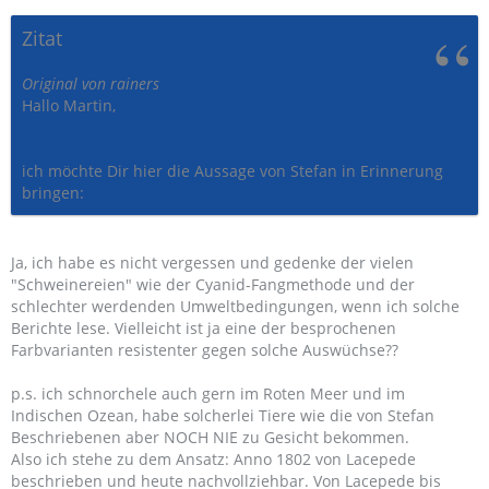
Zitat
Original von rainers
Hallo Martin,
ich möchte Dir hier die Aussage von Stefan in Erinnerung
bringen:
Ja, ich habe es nicht vergessen und gedenke der vielen
"Schweinereien" wie der Cyanid-Fangmethode und der
schlechter werdenden Umweltbedingungen, wenn ich solche
Berichte lese. Vielleicht ist ja eine der besprochenen
Farbvarianten resistenter gegen solche Auswüchse??
p.s. ich schnorchele auch gern im Roten Meer und im
Indischen Ozean, habe solcherlei Tiere wie die von Stefan
Beschriebenen aber NOCH NIE zu Gesicht bekommen.
Also ich stehe zu dem Ansatz: Anno 1802 von Lacepede
beschrieben und heute nachvollziehbar. Von Lacepede bis