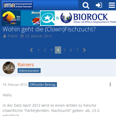
Fische
Wohin geht die (Clown)Fischzucht?
Frank
22. Januar 2012
1
2
3
4
5
6
7
Rainers
Administrator
19. Februar 2012
Offizieller Beitrag
Hallo,
in der Datz April 2012 wird es einen Artikel zu Falsche
clownfische "Farbhybriden- Nachzucht" geben. ab. 23.3.
erhältlich.