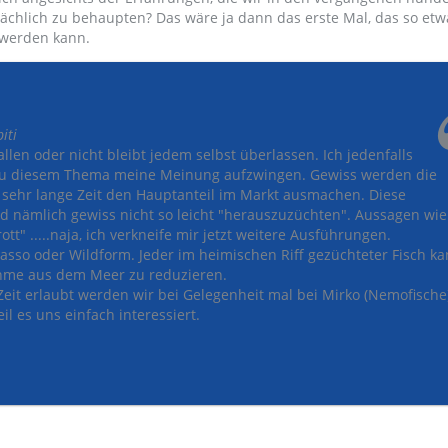
ächlich zu behaupten? Das wäre ja dann das erste Mal, das so etw
 werden kann.
iti
llen oder nicht bleibt jedem selbst überlassen. Ich jedenfalls
zu diesem Thema meine Meinung aufzwingen. Gewiss werden die
sehr lange Zeit den Hauptanteil im Markt ausmachen. Diese
d nämlich gewiss nicht so leicht "herauszuzüchten". Aussagen wie
ott" .....naja, ich verkneife mir jetzt weitere Ausführungen.
casso oder Wildform. Jeder im heimischen Riff gezüchteter Fisch k
ahme aus dem Meer zu reduzieren.
eit erlaubt werden wir bei Gelegenheit mal bei Mirko (Nemofische
l es uns einfach interessiert.