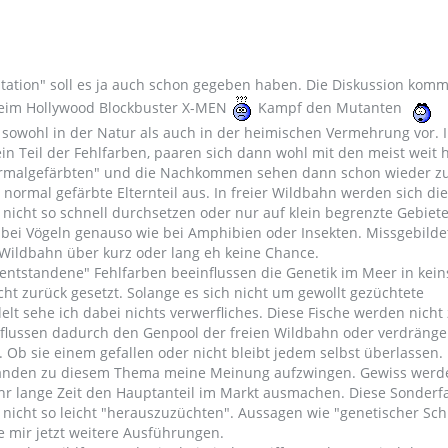
tation" soll es ja auch schon gegeben haben. Die Diskussion komm
 beim Hollywood Blockbuster X-MEN
Kampf den Mutanten
owohl in der Natur als auch in der heimischen Vermehrung vor. In
in Teil der Fehlfarben, paaren sich dann wohl mit den meist weit 
malgefärbten" und die Nachkommen sehen dann schon wieder 
 normal gefärbte Elternteil aus. In freier Wildbahn werden sich die
 nicht so schnell durchsetzen oder nur auf klein begrenzte Gebiete
bei Vögeln genauso wie bei Amphibien oder Insekten. Missgebilde
 Wildbahn über kurz oder lang eh keine Chance.
"entstandene" Fehlfarben beeinflussen die Genetik im Meer in kein
ht zurück gesetzt. Solange es sich nicht um gewollt gezüchtete
lt sehe ich dabei nichts verwerfliches. Diese Fische werden nicht
flussen dadurch den Genpool der freien Wildbahn oder verdräng
 Ob sie einem gefallen oder nicht bleibt jedem selbst überlassen. 
emanden zu diesem Thema meine Meinung aufzwingen. Gewiss werd
r lange Zeit den Hauptanteil im Markt ausmachen. Diese Sonderf
 nicht so leicht "herauszuzüchten". Aussagen wie "genetischer Sch
ife mir jetzt weitere Ausführungen.