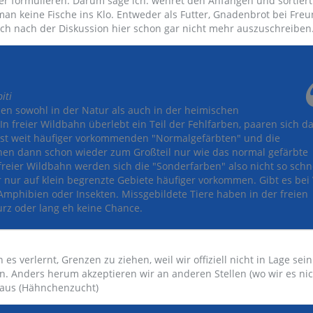
ker formulieren. Darum sage ich: wehret den Anfängen und sortiert
an keine Fische ins Klo. Entweder als Futter, Gnadenbrot bei Fre
ich nach der Diskussion hier schon gar nicht mehr auszuschreiben.
iti
n sowohl in der Natur als auch in der heimischen
n freier Wildbahn überlebt ein Teil der Fehlfarben, paaren sich d
st weit häufiger vorkommenden "Normalgefärbten" und die
n dann schon wieder zum Großteil nur wie das normal gefärbte
n freier Wildbahn werden sich die "Sonderfarben" also nicht so schn
 nur auf klein begrenzte Gebiete häufiger vorkommen. Gibt es bei
Amphibien oder Insekten. Missgebildete Tiere haben in der freien
rz oder lang eh keine Chance.
es verlernt, Grenzen zu ziehen, weil wir offiziell nicht in Lage sein
en. Anders herum akzeptieren wir an anderen Stellen (wo wir es ni
haus (Hähnchenzucht)