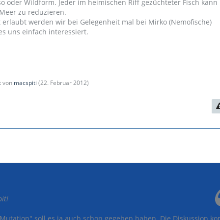
so oder Wildform. Jeder im heimischen Riff gezüchteter Fisch kann 
eer zu reduzieren.
 erlaubt werden wir bei Gelegenheit mal bei Mirko (Nemofische)
s uns einfach interessiert.
zt von
macspiti
(
22. Februar 2012
)
iti
 Mutation" soll es ja auch schon gegeben haben. Die Diskussion k