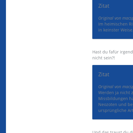
Zitat
Original von macsp
Im heimischen Ri
in keinster Weise
Hast du fafür irgen
nicht sein?!
Zitat
Original von macsp
Werden ja nicht z
Missbildungen ha
Neozoten und be
ursprüngliche Ar
Und das traust du d