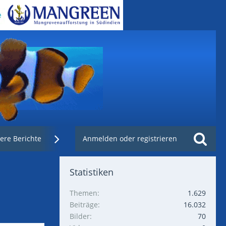
ere Berichte
Weblinks
Anmelden oder registrieren
Nachzuchtenregister.de
Statistiken
Themen
1.629
Beiträge
16.032
Bilder
70