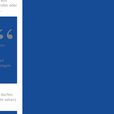
 aus.
unden oder
..
ann
ell
 Vögeln
 dürfen,
cht sehen)