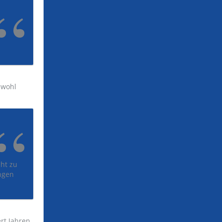
 wohl
cht zu
ngen
rt Jahren