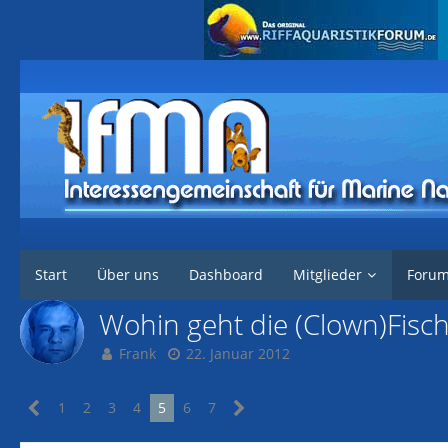
Interessengemeinschaft für marine Nachzuchten
Forum
Marine Tier
Start
Über uns
Dashboard
Mitglieder
Foru
Wohin geht die (Clown)Fisc
Frank
22. Januar 2012
1
2
3
4
5
6
7