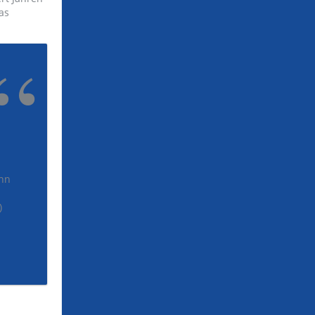
as
ann
)