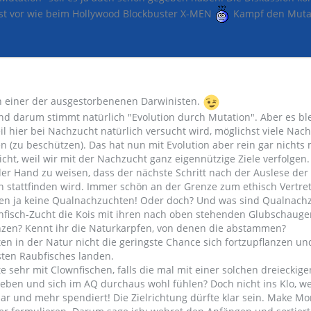
ast vor wie beim Hollywood Blockbuster X-MEN
Kampf den Muta
n einer der ausgestorbenenen Darwinisten.
nd darum stimmt natürlich "Evolution durch Mutation". Aber es ble
eil hier bei Nachzucht natürlich versucht wird, möglichst viele N
n (zu beschützen). Das hat nun mit Evolution aber rein gar nichts
cht, weil wir mit der Nachzucht ganz eigennützige Ziele verfolgen
 der Hand zu weisen, dass der nächste Schritt nach der Auslese der
 stattfinden wird. Immer schön an der Grenze zum ethisch Vertre
ollen ja keine Qualnachzuchten! Oder doch? Und was sind Qualnach
enfisch-Zucht die Kois mit ihren nach oben stehenden Glubschaug
zen? Kennt ihr die Naturkarpfen, von denen die abstammen?
en in der Natur nicht die geringste Chance sich fortzupflanzen u
ten Raubfisches landen.
 sehr mit Clownfischen, falls die mal mit einer solchen dreieckige
eben und sich im AQ durchaus wohl fühlen? Doch nicht ins Klo, w
ar und mehr spendiert! Die Zielrichtung dürfte klar sein. Make Mo