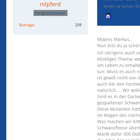
nilpferd
einen ja schon f
Fortgeschrittener
Beiträge
208
Mojens Markus,
Nun bist du ja scho
Ich übrigens auch u
kitzeliges Thema, w
am Leben zu erhalte
tun. Muss es auch ni
ist gewiß nicht von
auch bei den Formen
natürlich.... Wir w
Sind es in der Gart
gespaltenen Schwän
Diese Mutanten hätt
im Magen des nächs
Was machen wir bitte
Schwanzflosse überl
Markt dafür 500 Doll