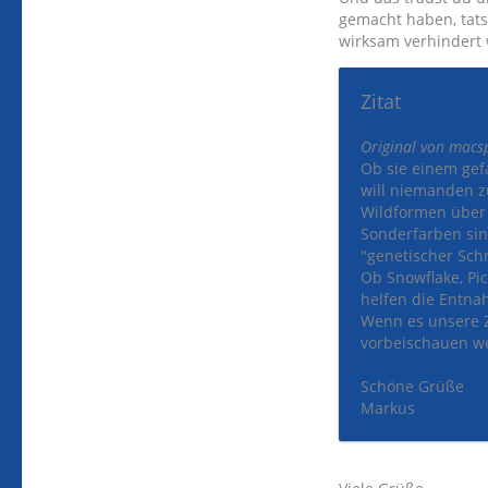
gemacht haben, tats
wirksam verhindert
Zitat
Original von macsp
Ob sie einem gefa
will niemanden 
Wildformen über 
Sonderfarben sin
"genetischer Schr
Ob Snowflake, Pi
helfen die Entn
Wenn es unsere Z
vorbeischauen wei
Schöne Grüße
Markus