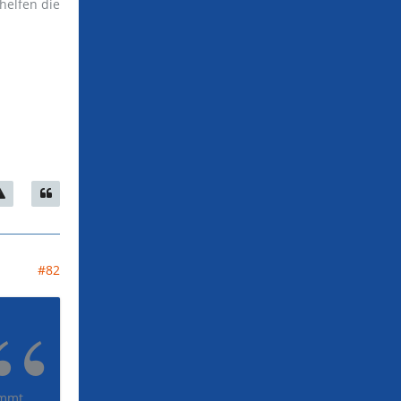
helfen die
#82
ommt