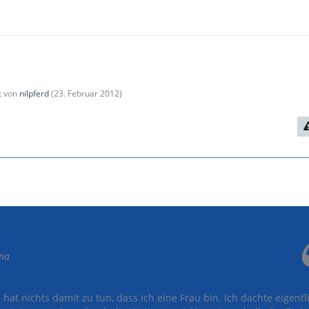
zt von
nilpferd
(
23. Februar 2012
)
nna
at nichts damit zu tun, dass ich eine Frau bin. Ich dachte eigentli