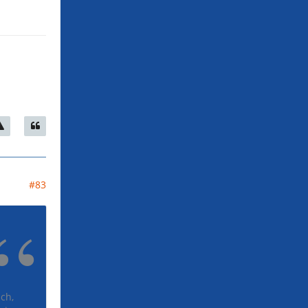
#83
ch,