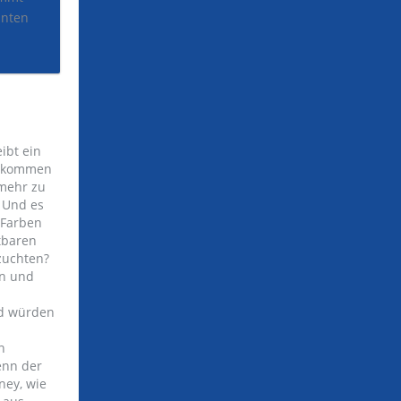
nten
ibt ein
achkommen
 mehr zu
. Und es
 Farben
tbaren
zuchten?
en und
nd würden
n
enn der
ney, wie